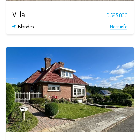
Villa
€ 565.000
Blanden
Meer info
3
1
465 m²
140 m²