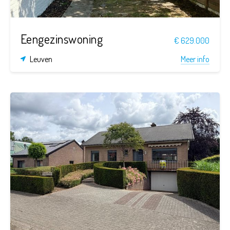
Eengezinswoning
€ 629.000
Leuven
Meer info
3
1
1.164 m²
268 m²