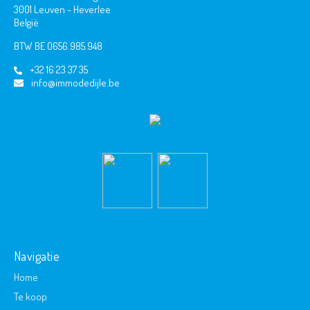
3001 Leuven - Heverlee
België
BTW BE 0656.985.948
+32 16 23 37 35
info@immodedijle.be
Navigatie
Home
Te koop