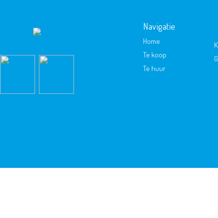
Navigatie
Home
K
Te koop
G
Te huur