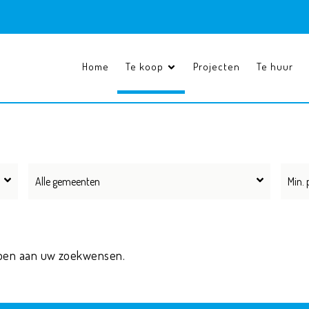
Home
Te koop
Projecten
Te huur
p
Alle gemeenten
oen aan uw zoekwensen.