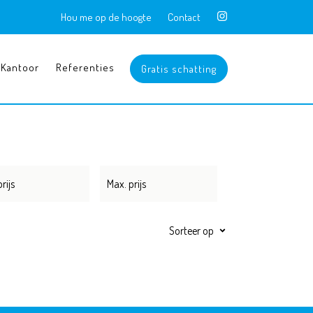
Hou me op de hoogte
Contact
Kantoor
Referenties
Gratis schatting
Sorteer op