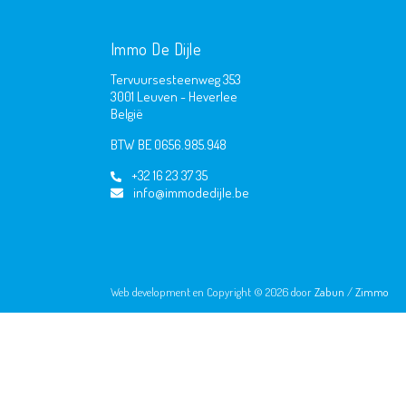
Immo De Dijle
Tervuursesteenweg 353
3001 Leuven - Heverlee
België
BTW BE 0656.985.948
+32 16 23 37 35
info@immodedijle.be
Web development en Copyright © 2026 door
Zabun
/
Zimmo