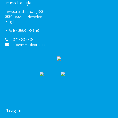
Immo De Dijle
Tervuursesteenweg 353
3001 Leuven - Heverlee
België
BTW BE 0656.985.948
+32 16 23 37 35
info@immodedijle.be
Navigatie