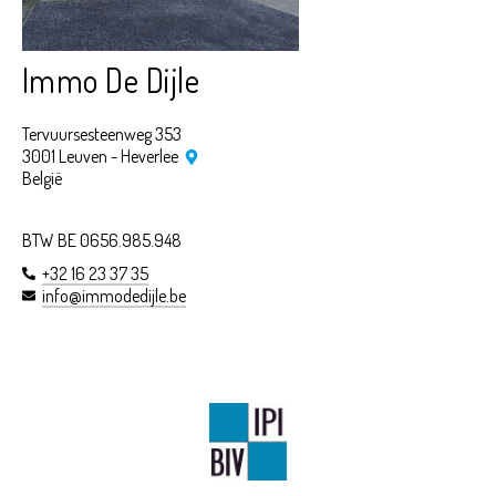
Immo De Dijle
Tervuursesteenweg 353
3001 Leuven - Heverlee
België
BTW BE 0656.985.948
+32 16 23 37 35
info@immodedijle.be