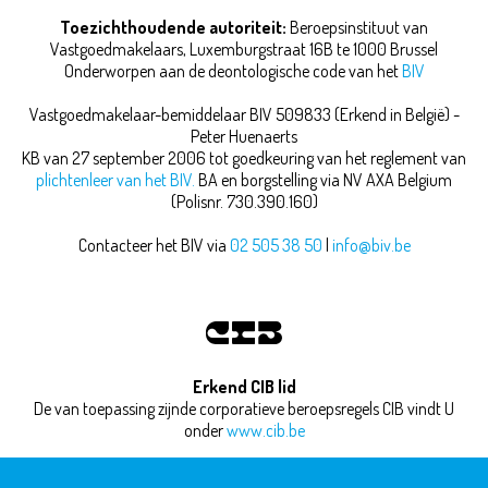
Toezichthoudende autoriteit:
Beroepsinstituut van
Vastgoedmakelaars,
Luxemburgstraat 16B te 1000 Brussel
Onderworpen aan de deontologische code van het
BIV
Vastgoedmakelaar-bemiddelaar BIV 509833 (Erkend in België) -
Peter Huenaerts
KB van 27 september 2006 tot goedkeuring van het reglement van
plichtenleer van het BIV.
BA en borgstelling via NV AXA Belgium
(Polisnr. 730.390.160)
Contacteer het BIV via
02 505 38 50
|
info@biv.be
Erkend CIB lid
De van toepassing zijnde corporatieve beroepsregels CIB vindt U
onder
www.cib.be