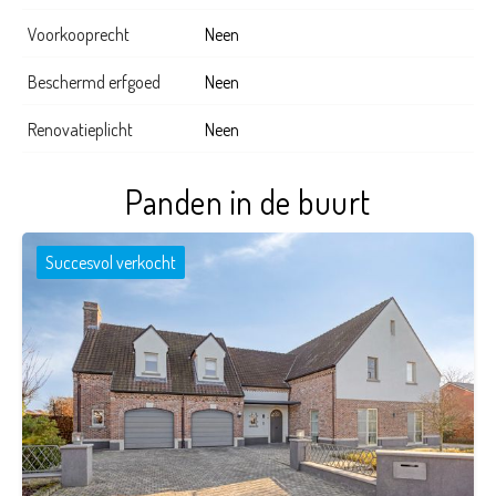
Voorkooprecht
Neen
Beschermd erfgoed
Neen
Renovatieplicht
Neen
Panden in de buurt
Succesvol verkocht
4
2
679 m²
1.893 m²