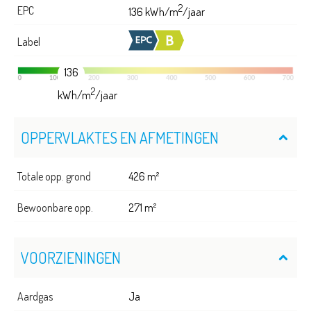
2
EPC
136 kWh/m
/jaar
Label
136
2
kWh/m
/jaar
OPPERVLAKTES EN AFMETINGEN
Totale opp. grond
426 m²
Bewoonbare opp.
271 m²
VOORZIENINGEN
Aardgas
Ja