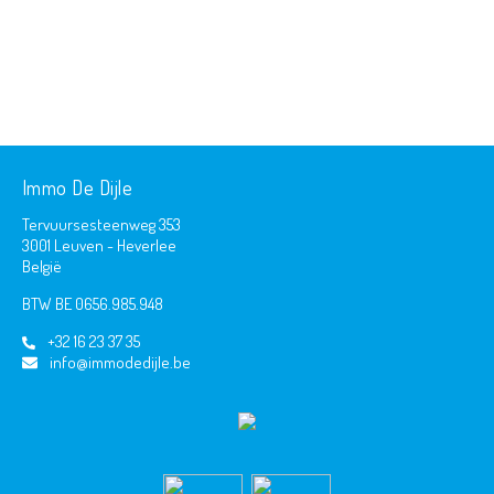
Immo De Dijle
Tervuursesteenweg 353
3001 Leuven - Heverlee
België
BTW BE 0656.985.948
+32 16 23 37 35
info@immodedijle.be