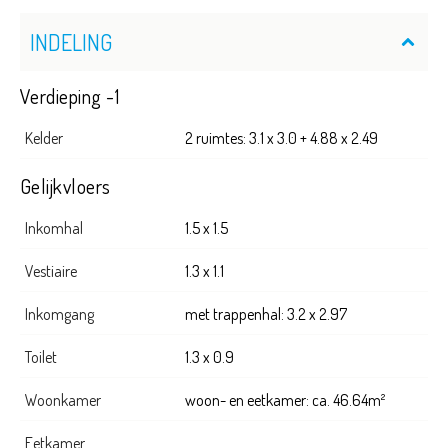
INDELING
Verdieping -1
Kelder
2 ruimtes: 3.1 x 3.0 + 4.88 x 2.49
Gelijkvloers
Inkomhal
1.5 x 1.5
Vestiaire
1.3 x 1.1
Inkomgang
met trappenhal: 3.2 x 2.97
Toilet
1.3 x 0.9
Woonkamer
woon- en eetkamer: ca. 46.64m²
Eetkamer