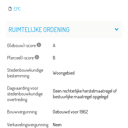
EPC
RUIMTELIJKE ORDENING
G(ebouw)-score
A
P(erceel)-score
B
Stedenbouwkundige
Woongebied
bestemming
Dagvaarding voor
Geen rechterlijke herstelmaatregel of
stedenbouwkundige
bestuurlijke maatregel opgelegd
overtreding
Bouwvergunning
Gebouwd voor 1962
Verkavelingsvergunning
Neen