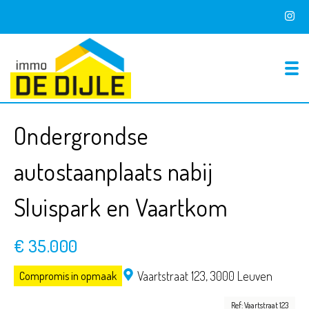
To
Ondergrondse
autostaanplaats nabij
Sluispark en Vaartkom
€ 35.000
Vaartstraat 123,
3000 Leuven
Compromis in opmaak
Ref: Vaartstraat 123