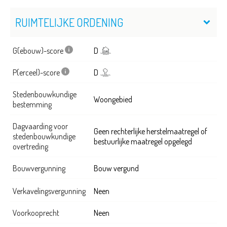
RUIMTELIJKE ORDENING
G(ebouw)-score
D
P(erceel)-score
D
Stedenbouwkundige
Woongebied
bestemming
Dagvaarding voor
Geen rechterlijke herstelmaatregel of
stedenbouwkundige
bestuurlijke maatregel opgelegd
overtreding
Bouwvergunning
Bouw vergund
Verkavelingsvergunning
Neen
Voorkooprecht
Neen