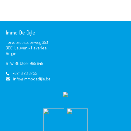
Immo De Dijle
Tervuursesteenweg 353
3001 Leuven - Heverlee
België
BTW BE 0656.985.948
+32 16 23 37 35
info@immodedijle.be