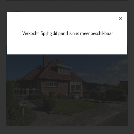
Villa
€ 565.000
Blanden
Meer info
ℹ️ Verkocht: Spijtig dit pand is niet meer beschikbaar.
3
1
465 m²
140 m²