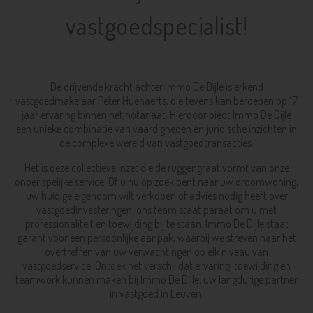
vastgoedspecialist!
De drijvende kracht achter Immo De Dijle is erkend
vastgoedmakelaar Peter Huenaerts, die tevens kan beroepen op 17
jaar ervaring binnen het notariaat. Hierdoor biedt Immo De Dijle
een unieke combinatie van vaardigheden en juridische inzichten in
de complexe wereld van vastgoedtransacties.
Het is deze collectieve inzet die de ruggengraat vormt van onze
onberispelijke service. Of u nu op zoek bent naar uw droomwoning,
uw huidige eigendom wilt verkopen of advies nodig heeft over
vastgoedinvesteringen, ons team staat paraat om u met
professionaliteit en toewijding bij te staan. Immo De Dijle staat
garant voor een persoonlijke aanpak, waarbij we streven naar het
overtreffen van uw verwachtingen op elk niveau van
vastgoedservice. Ontdek het verschil dat ervaring, toewijding en
teamwork kunnen maken bij Immo De Dijle, uw langdurige partner
in vastgoed in Leuven.