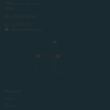
3001 Leuven - Heverlee
België
BTW BE 0656.985.948
+32 16 23 37 35
info@immodedijle.be
Navigatie
Home
Te koop