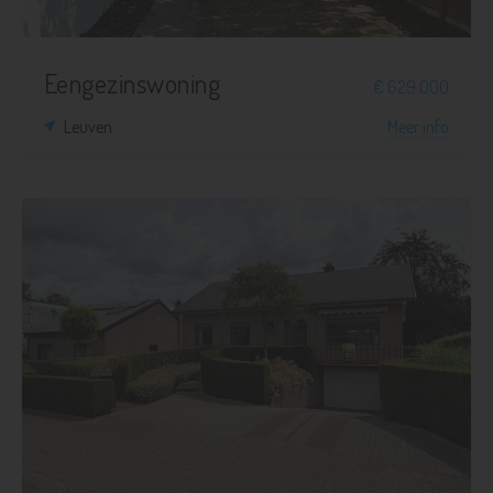
Eengezinswoning
€ 629.000
Leuven
Meer info
3
1
1.164 m²
268 m²