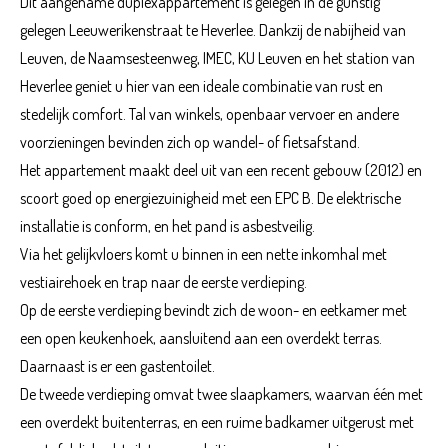
Dit aangename duplexappartement is gelegen in de gunstig
gelegen Leeuwerikenstraat te Heverlee. Dankzij de nabijheid van
Leuven, de Naamsesteenweg, IMEC, KU Leuven en het station van
Heverlee geniet u hier van een ideale combinatie van rust en
stedelijk comfort. Tal van winkels, openbaar vervoer en andere
voorzieningen bevinden zich op wandel- of fietsafstand.
Het appartement maakt deel uit van een recent gebouw (2012) en
scoort goed op energiezuinigheid met een EPC B. De elektrische
installatie is conform, en het pand is asbestveilig.
Via het gelijkvloers komt u binnen in een nette inkomhal met
vestiairehoek en trap naar de eerste verdieping.
Op de eerste verdieping bevindt zich de woon- en eetkamer met
een open keukenhoek, aansluitend aan een overdekt terras.
Daarnaast is er een gastentoilet.
De tweede verdieping omvat twee slaapkamers, waarvan één met
een overdekt buitenterras, en een ruime badkamer uitgerust met