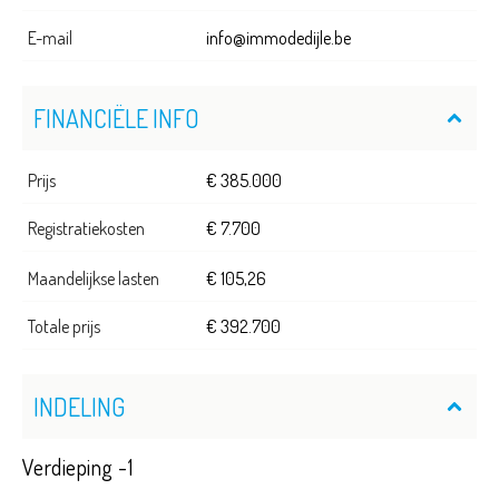
E-mail
info@immodedijle.be
FINANCIËLE INFO
Prijs
€ 385.000
Registratiekosten
€ 7.700
Maandelijkse lasten
€ 105,26
Totale prijs
€ 392.700
INDELING
Verdieping -1