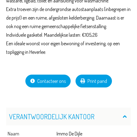
wastafel, ligbad, toilet en aansluiting voor wasmachine.
Extra troeven zijn de ondergrondse autostaanplaats (inbegrepen in
de prijs!) en een ruime, afgesloten kelderberging. Daarnaast is er
ook nog een ruime gemeenschappelijke fietsenstalling.
Individuele gasketel. Maandelijkse lasten: €105,26
Een ideale woonst voor eigen bewoning of investering, op een
topligging in Heverlee.
Contacteer ons
Print pand
VERANTWOORDELIJK KANTOOR
Naam
Immo De Dijle