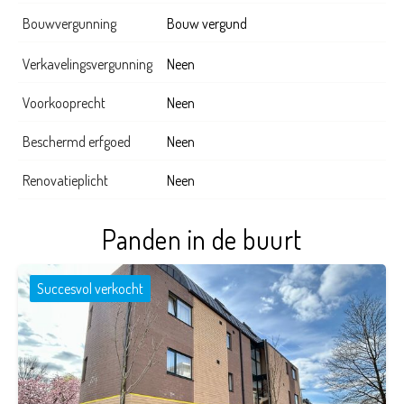
Bouwvergunning
Bouw vergund
Verkavelingsvergunning
Neen
Voorkooprecht
Neen
Beschermd erfgoed
Neen
Renovatieplicht
Neen
Panden in de buurt
Succesvol verkocht
2
1