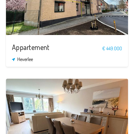
96 m²
Appartement
€ 449.000
Heverlee
2
1
96 m²