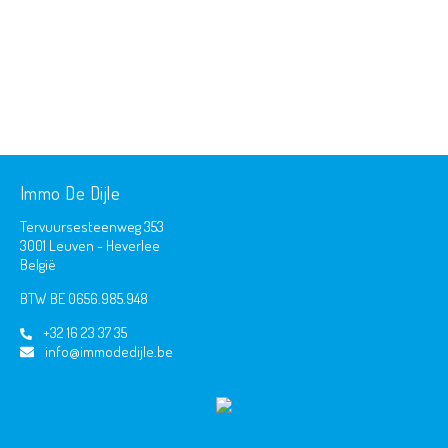
Immo De Dijle
Tervuursesteenweg 353
3001 Leuven - Heverlee
België
BTW BE 0656.985.948
+32 16 23 37 35
info@immodedijle.be