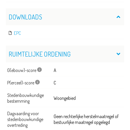
DOWNLOADS
EPC
RUIMTELIJKE ORDENING
G(ebouw)-score
A
P(erceel)-score
C
Stedenbouwkundige
Woongebied
bestemming
Dagvaarding voor
Geen rechterlijke herstelmaatregel of
stedenbouwkundige
bestuurlijke maatregel opgelegd
overtreding