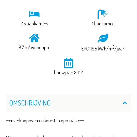
2 slaapkamers
1 badkamer
87 m² woonopp.
2
EPC: 195 kWh/m
/jaar
bouwjaar: 2012
OMSCHRIJVING
+++ verkoopovereenkomst in opmaak +++