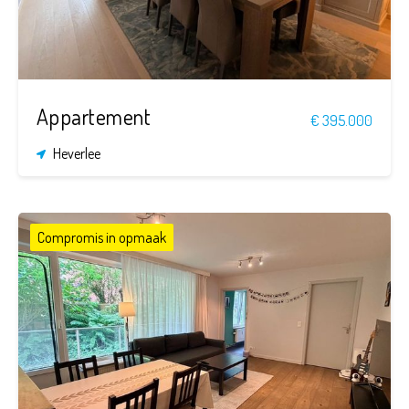
Appartement
€ 395.000
Heverlee
Compromis in opmaak
1
1
49 m²