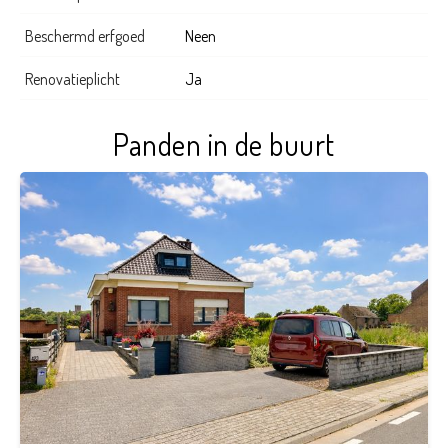
Beschermd erfgoed
Neen
Renovatieplicht
Ja
Panden in de buurt
3
2
202 m²
716 m²