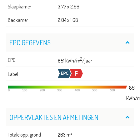
Slaapkamer
3.77 x 2.96
Badkamer
2.04 x 1.68
EPC GEGEVENS
2
EPC
851 kWh/m
/jaar
Label
851
kWh/
OPPERVLAKTES EN AFMETINGEN
Totale opp. grond
263 m²