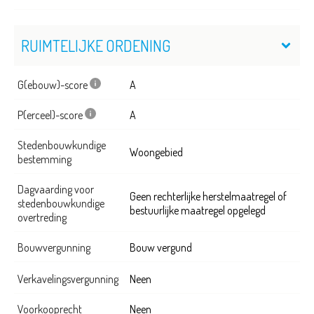
RUIMTELIJKE ORDENING
G(ebouw)-score
A
P(erceel)-score
A
Stedenbouwkundige
Woongebied
bestemming
Dagvaarding voor
Geen rechterlijke herstelmaatregel of
stedenbouwkundige
bestuurlijke maatregel opgelegd
overtreding
Bouwvergunning
Bouw vergund
Verkavelingsvergunning
Neen
Voorkooprecht
Neen