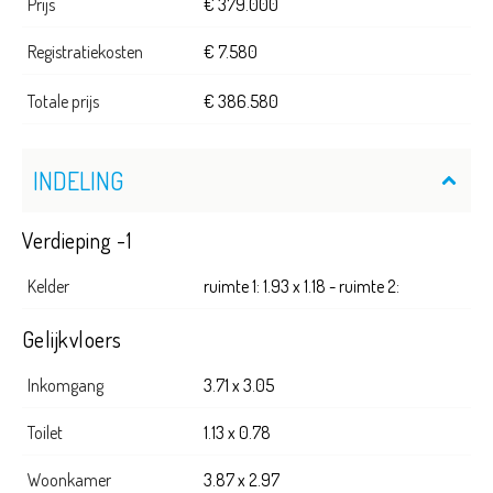
Prijs
€ 379.000
Registratiekosten
€ 7.580
Totale prijs
€ 386.580
INDELING
Verdieping -1
Kelder
ruimte 1: 1.93 x 1.18 - ruimte 2:
Gelijkvloers
Inkomgang
3.71 x 3.05
Toilet
1.13 x 0.78
Woonkamer
3.87 x 2.97