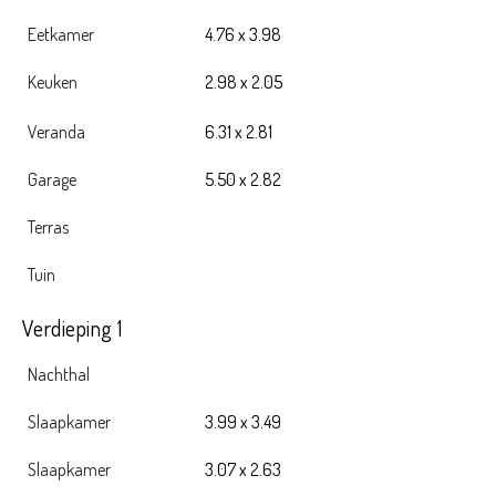
Eetkamer
4.76 x 3.98
Keuken
2.98 x 2.05
Veranda
6.31 x 2.81
Garage
5.50 x 2.82
Terras
Tuin
Verdieping 1
Nachthal
Slaapkamer
3.99 x 3.49
Slaapkamer
3.07 x 2.63