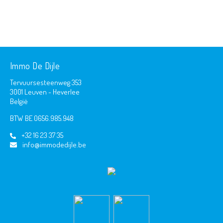
Immo De Dijle
Tervuursesteenweg 353
3001 Leuven - Heverlee
België
BTW BE 0656.985.948
+32 16 23 37 35
info@immodedijle.be