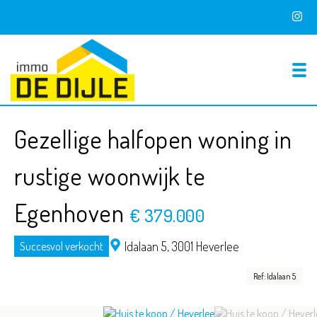
To
Gezellige halfopen woning in
rustige woonwijk te
Egenhoven
€ 379.000
Idalaan 5,
3001 Heverlee
Succesvol verkocht
Ref: Idalaan 5