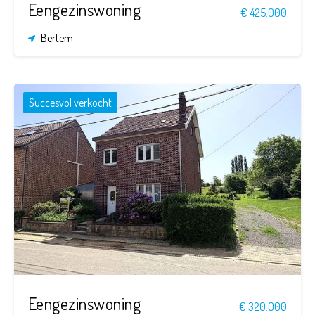
Eengezinswoning
€ 425.000
Bertem
Succesvol verkocht
4
1.500 m²
153 m²
Eengezinswoning
€ 320.000