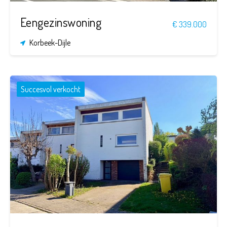
Eengezinswoning
€ 339.000
Korbeek-Dijle
Succesvol verkocht
3
1
190 m²
340 m²