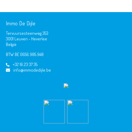
Immo De Dijle
Tervuursesteenweg 353
3001 Leuven - Heverlee
België
BTW BE 0656.985.948
+32 16 23 37 35
info@immodedijle.be