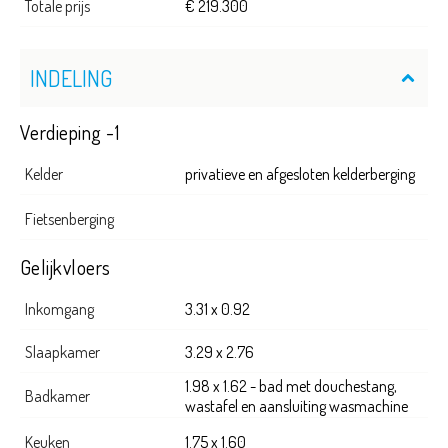
Totale prijs
€ 219.300
INDELING
Verdieping -1
Kelder
privatieve en afgesloten kelderberging
Fietsenberging
Gelijkvloers
Inkomgang
3.31 x 0.92
Slaapkamer
3.29 x 2.76
1.98 x 1.62 - bad met douchestang,
Badkamer
wastafel en aansluiting wasmachine
Keuken
1.75 x 1.60