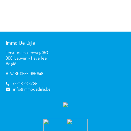
Immo De Dijle
Tervuursesteenweg 353
3001 Leuven - Heverlee
België
BTW BE 0656.985.948
+32 16 23 37 35
info@immodedijle.be