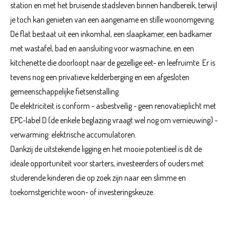
station en met het bruisende stadsleven binnen handbereik, terwijl
je toch kan genieten van een aangename en stille woonomgeving.
De flat bestaat uit een inkomhal, een slaapkamer, een badkamer
met wastafel, bad en aansluiting voor wasmachine, en een
kitchenette die doorloopt naar de gezellige eet- en leefruimte. Er is
tevens nog een privatieve kelderberging en een afgesloten
gemeenschappelijke fietsenstalling.
De elektriciteit is conform - asbestveilig - geen renovatieplicht met
EPC-label D (de enkele beglazing vraagt wel nog om vernieuwing) -
verwarming: elektrische accumulatoren.
Dankzij de uitstekende ligging en het mooie potentieel is dit de
ideale opportuniteit voor starters, investeerders of ouders met
studerende kinderen die op zoek zijn naar een slimme en
toekomstgerichte woon- of investeringskeuze.