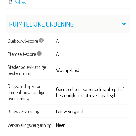
Asbest
RUIMTELIJKE ORDENING
G(ebouw)-score
A
P(erceel)-score
A
Stedenbouwkundige
Woongebied
bestemming
Dagvaarding voor
Geen rechterlijke herstelmaatregel of
stedenbouwkundige
bestuurlijke maatregel opgelegd
overtreding
Bouwvergunning
Bouw vergund
Verkavelingsvergunning
Neen