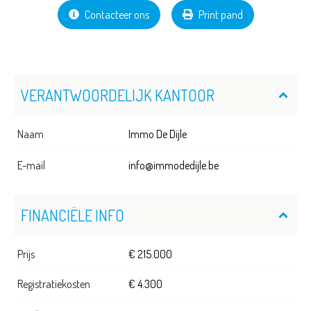
Contacteer ons
Print pand
VERANTWOORDELIJK KANTOOR
Naam
Immo De Dijle
E-mail
info@immodedijle.be
FINANCIËLE INFO
Prijs
€ 215.000
Registratiekosten
€ 4.300