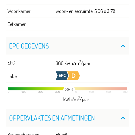
Woonkamer
woon- en eetruimte: 5.06 x 3.78
Eetkamer
EPC GEGEVENS
2
EPC
360 kWh/m
/jaar
Label
360
2
kWh/m
/jaar
OPPERVLAKTES EN AFMETINGEN
Bewoonbare opp.
46 m²