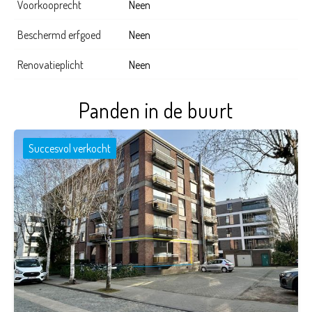
Voorkooprecht
Neen
Beschermd erfgoed
Neen
Renovatieplicht
Neen
Panden in de buurt
Succesvol verkocht
1
1
43 m²