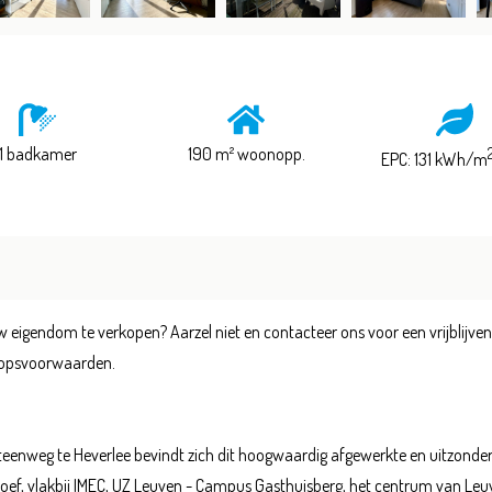
1 badkamer
190 m² woonopp.
EPC: 131 kWh/m
 eigendom te verkopen? Aarzel niet en contacteer ons voor een vrijblijve
koopsvoorwaarden.
sesteenweg te Heverlee bevindt zich dit hoogwaardig afgewerkte en uitzond
roef, vlakbij IMEC, UZ Leuven - Campus Gasthuisberg, het centrum van Leuv