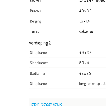
Keuken
5.4 x 2.4 - met ee
Bureau
4.0 x 3.2
Berging
1.6 x 1.4
Terras
dakterras
Verdieping 2
Slaapkamer
4.0 x 3.2
Slaapkamer
5.0 x 4.1
Badkamer
4.2 x 2.9
Slaapkamer
berg- en wasplaats
EPC GEGEVENS