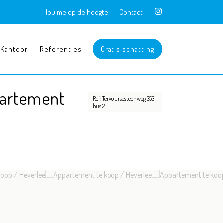
Hou me op de hoogte
Contact
Kantoor
Referenties
Gratis schatting
partement
Ref: Tervuursesteenweg 353
bus 2