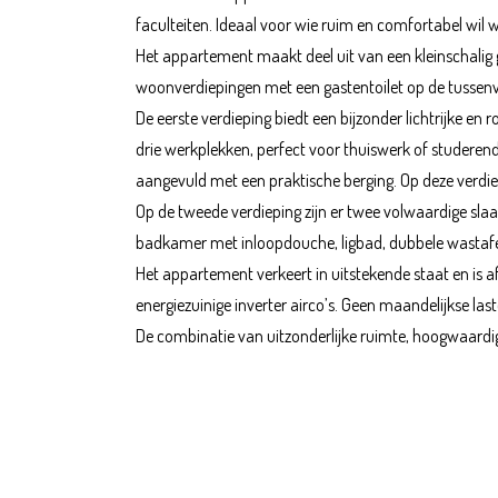
faculteiten. Ideaal voor wie ruim en comfortabel wil
Het appartement maakt deel uit van een kleinschalig 
woonverdiepingen met een gastentoilet op de tussen
De eerste verdieping biedt een bijzonder lichtrijke 
drie werkplekken, perfect voor thuiswerk of studeren
aangevuld met een praktische berging. Op deze verdi
Op de tweede verdieping zijn er twee volwaardige sl
badkamer met inloopdouche, ligbad, dubbele wastafel 
Het appartement verkeert in uitstekende staat en i
energiezuinige inverter airco’s. Geen maandelijkse last
De combinatie van uitzonderlijke ruimte, hoogwaardige