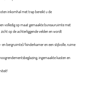
loten inkomhal met trap bereikt u de
er een volledig op maat gemaakte bureauruimte met
 zicht op de achterliggende velden en wordt
en bergruimte)/kinderkamer en een stijlvolle, ruime
t hoogrendementsbeglazing, ingemaakte kasten en
iteit!