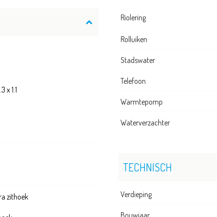
Riolering
Rolluiken
Stadswater
Telefoon
3 x 1.1
Warmtepomp
Waterverzachter
TECHNISCH
Verdieping
ra zithoek
Bouwjaar