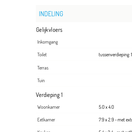
INDELING
Gelijkvloers
Inkomgang
Toilet
tussenverdieping: 1.
Terras
Tuin
Verdieping 1
Woonkamer
5.0 x 4.0
Eetkamer
7.9 x 2.9 - met ext