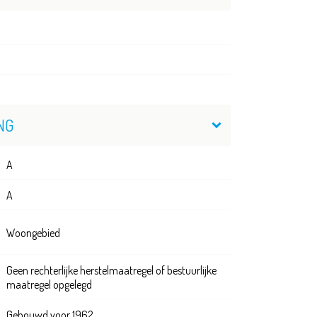
NG
A
A
Woongebied
Geen rechterlijke herstelmaatregel of bestuurlijke
maatregel opgelegd
Gebouwd voor 1962