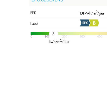
2
EPC
131 kWh/m
/jaar
Label
131
2
kWh/m
/jaar