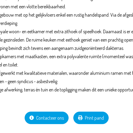
 wonen met een vlotte bereikbaarheid.
gebouw met op het gelijkvloers enkel een rustig handelspand. Via de afges
verdieping.
en royale woon- en eetkamer met extra zithoek of speelhoek. Daarnaast is 
de gezinsleden. De ruime keuken met eethoek geniet van een prachtig open
eping bevindt zich tevens een aangenaam zuidgeoriënteerd dakterras.
aapkamers met maatkasten, een extra polyvalente ruimte (momenteel was- 
en toilet.
s afgewerkt met kwalitatieve materialen, waaronder aluminium ramen me
en - geen syndicus - asbestveilig
 afwerking, terras én tuin en de topligging maken dit een unieke opportun
Contacteer ons
Print pand