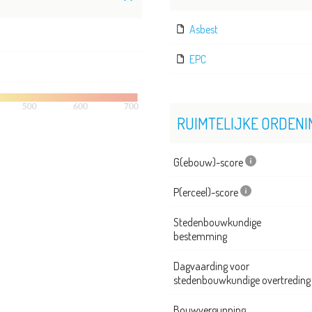
Asbest
EPC
RUIMTELIJKE ORDENI
G(ebouw)-score
P(erceel)-score
Stedenbouwkundige
bestemming
Dagvaarding voor
stedenbouwkundige overtreding
Bouwvergunning