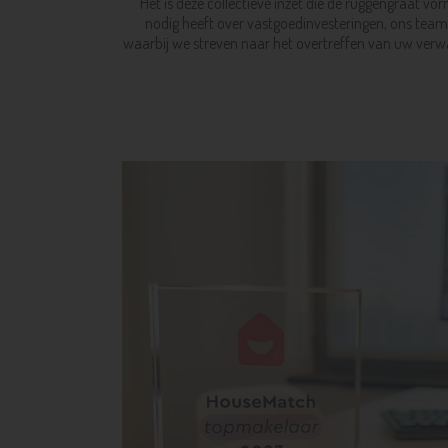
Het is deze collectieve inzet die de ruggengraat v
nodig heeft over vastgoedinvesteringen, ons team 
waarbij we streven naar het overtreffen van uw verw