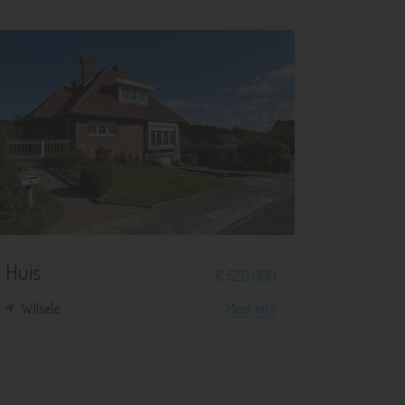
3
1
465 m²
140 m²
Huis
€ 520.000
Wilsele
Meer info