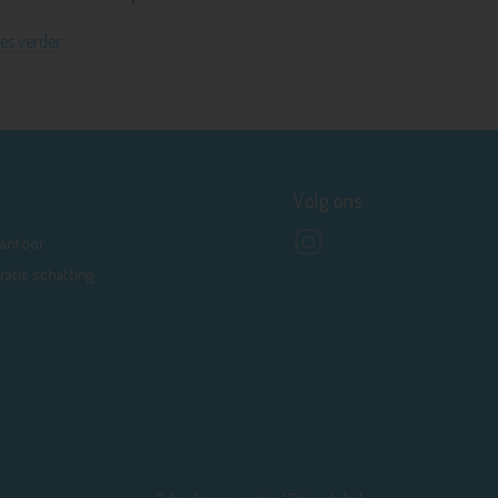
es verder
Volg ons
antoor
ratis schatting
Gebruiksvoorwaarden
|
Privacybeleid