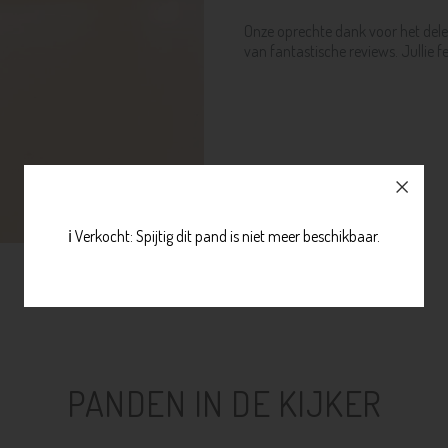
Onze oprechte dank voor het dele
van fantastische reviews. Jullie
ℹ️ Verkocht: Spijtig dit pand is niet meer beschikbaar.
PANDEN IN DE KIJKER