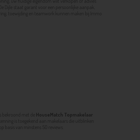
woning, uw huidige eigendom wilt verkopen of advies
e Dijle staat garant voor een persoonlijke aanpak,
varing, toewijding en teamwork kunnen maken bij Immo
 is bekroond met de
HouseMatch Topmakelaar
kenning is toegekend aan makelaars die uitblinken
p basis van minstens 50 reviews.