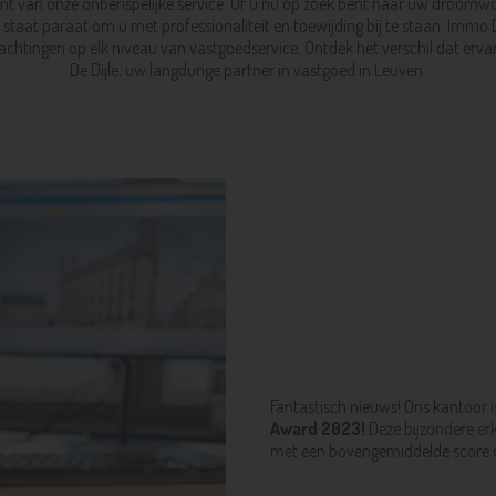
ormt van onze onberispelijke service. Of u nu op zoek bent naar uw droom
staat paraat om u met professionaliteit en toewijding bij te staan. Immo D
achtingen op elk niveau van vastgoedservice. Ontdek het verschil dat er
De Dijle, uw langdurige partner in vastgoed in Leuven.
Fantastisch nieuws! Ons kantoor
Award 2023!
Deze bijzondere er
met een bovengemiddelde score o