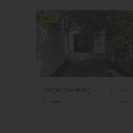
Nieuw
3
1
121 m²
112 m²
Eengezinswoning
€ 629.000
Leuven
Meer info