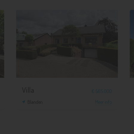
3
1
1.164 m²
268 m²
Villa
€ 565.000
Blanden
Meer info