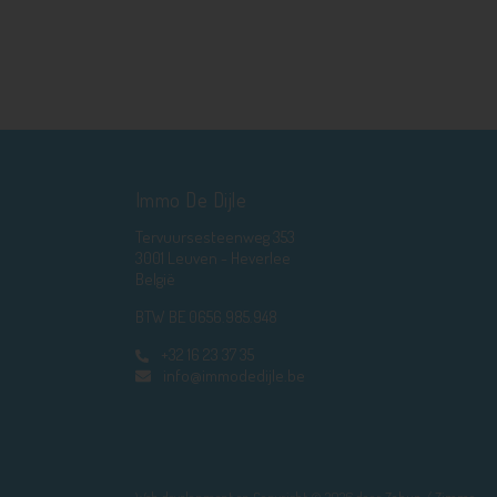
Immo De Dijle
Tervuursesteenweg 353
3001 Leuven - Heverlee
België
BTW BE 0656.985.948
+32 16 23 37 35
info@immodedijle.be
Web development en Copyright © 2026 door
Zabun
/
Zimmo