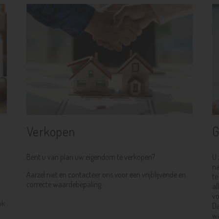
Verkopen
G
Bent u van plan uw eigendom te verkopen?
U 
na
Aarzel niet en contacteer ons voor een vrijblijvende en
te
correcte waardebepaling.
al
vo
ok
Da
wa