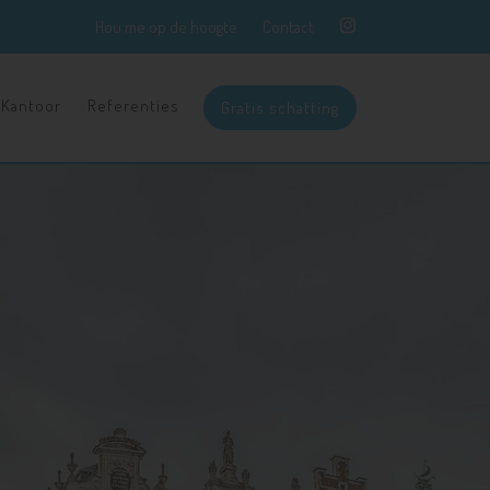
Hou me op de hoogte
Contact
Kantoor
Referenties
Gratis schatting