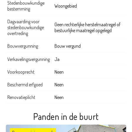
Stedenbouwkundige
Woongebied
bestemming
Dagvaarding voor
Geen rechterlijke herstelmaatregel of
stedenbouwkundige
bestuurlijke maatregel opgelegd
overtreding
Bouwvergunning
Bouw vergund
Verkavelingsvergunning
Ja
Voorkooprecht
Neen
Beschermd erfgoed
Neen
Renovatieplicht
Neen
Panden in de buurt