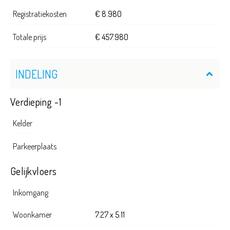
Registratiekosten
€ 8.980
Totale prijs
€ 457.980
INDELING
Verdieping -1
Kelder
Parkeerplaats
Gelijkvloers
Inkomgang
Woonkamer
7.27 x 5.11