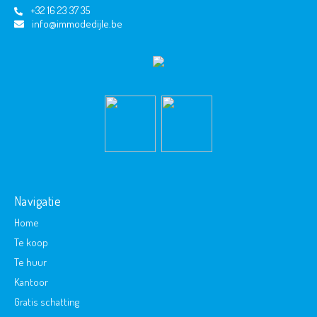
+32 16 23 37 35
info@immodedijle.be
Navigatie
Home
Te koop
Te huur
Kantoor
Gratis schatting