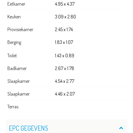
Eetkamer
4.95 x 4.37
Keuken
3.09 x 2.80
Provisiekamer
2.45 x 1.74
Berging
1.83 x 1.07
Toilet
1.43 x 0.89
Badkamer
2.67 x 1.78
Slaapkamer
4.54 x 2.77
Slaapkamer
4.46 x 2.07
Terras
EPC GEGEVENS