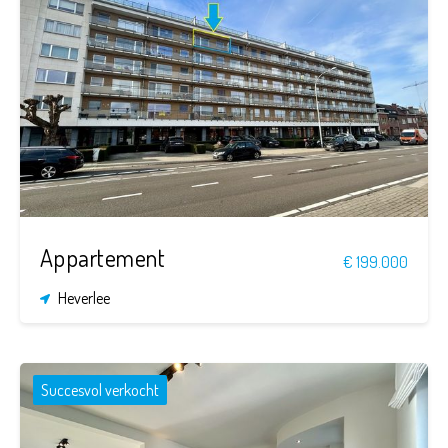
1
1
38 m²
Appartement
€ 199.000
Heverlee
Succesvol verkocht