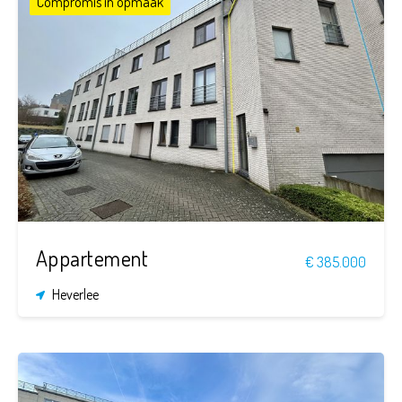
Compromis in opmaak
2
1
87 m²
Appartement
€ 385.000
Heverlee