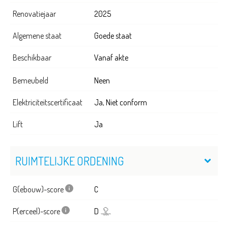
Renovatiejaar
2025
Algemene staat
Goede staat
Beschikbaar
Vanaf akte
Bemeubeld
Neen
Elektriciteitscertificaat
Ja, Niet conform
Lift
Ja
RUIMTELIJKE ORDENING
G(ebouw)-score
C
P(erceel)-score
D