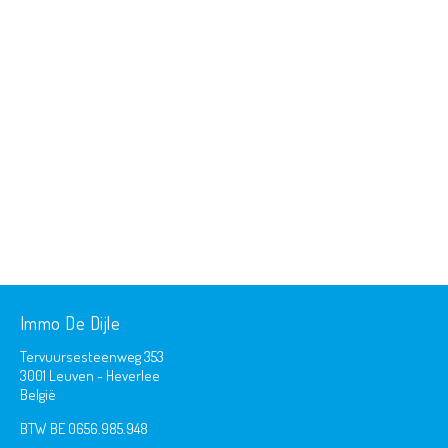
Immo De Dijle
Tervuursesteenweg 353
3001 Leuven - Heverlee
België
BTW BE 0656.985.948