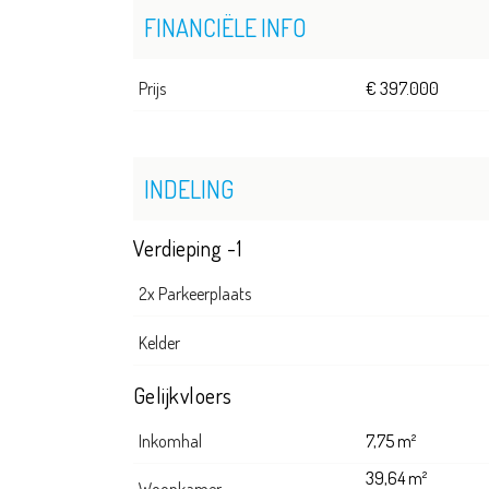
FINANCIËLE INFO
Prijs
€ 397.000
INDELING
Verdieping -1
2x Parkeerplaats
Kelder
Gelijkvloers
Inkomhal
7,75 m²
39,64 m²