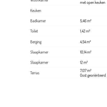
Woonkamer
met open keuken
Keuken
Badkamer
5,46 m²
Toilet
1,42 m²
Berging
4,54 m²
Slaapkamer
10,14 m²
Slaapkamer
12 m²
7,07 m²
Terras
Oost georiënteerd