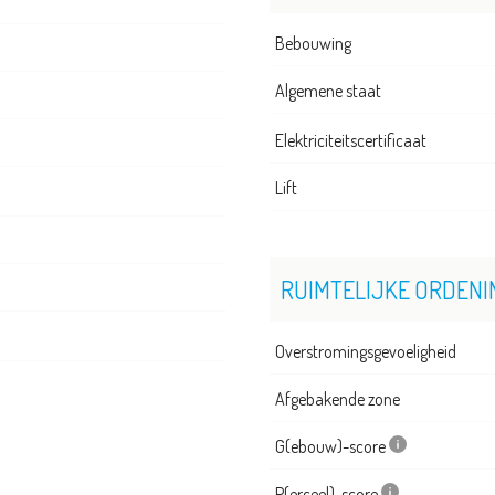
Bebouwing
Algemene staat
Elektriciteitscertificaat
Lift
RUIMTELIJKE ORDENI
Overstromingsgevoeligheid
Afgebakende zone
G(ebouw)-score
P(erceel)-score