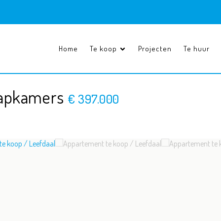
Home
Te koop
Projecten
Te huur
aapkamers
€ 397.000