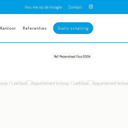
Hou me op de hoogte
Contact
Kantoor
Referenties
Gratis schatting
Ref: Mezenstraat 1 bus 0004