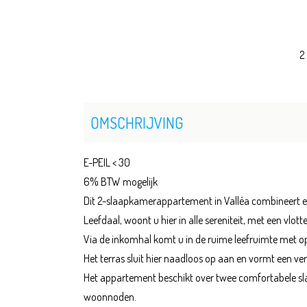
2
OMSCHRIJVING
E-PEIL < 30
6% BTW mogelijk
Dit 2-slaapkamerappartement in Valléa combineert een
Leefdaal, woont u hier in alle sereniteit, met een vlot
Via de inkomhal komt u in de ruime leefruimte met op
Het terras sluit hier naadloos op aan en vormt een ve
Het appartement beschikt over twee comfortabele slaa
woonnoden.