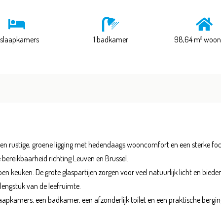
 slaapkamers
1 badkamer
98,64 m² woon
 rustige, groene ligging met hedendaags wooncomfort en een sterke focus 
te bereikbaarheid richting Leuven en Brussel.
en keuken. De grote glaspartijen zorgen voor veel natuurlijk licht en bie
rlengstuk van de leefruimte.
pkamers, een badkamer, een afzonderlijk toilet en een praktische bergin