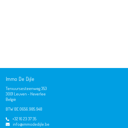
Immo De Dijle
Tervuursesteenweg 353
3001 Leuven - Heverlee
België
BTW BE 0656.985.948
+32 16 23 37 35
info@immodedijle.be