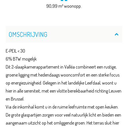
90,99 m² woonopp.
OMSCHRIJVING
E-PEIL < 30
6% BTW mogelijk
Dit 2-slaapkamerappartement in Valléa combineert een rustige,
groene ligging met hedendaags wooncomfort en een sterke focus
op energiezuinigheid. Gelegen in het landelijke Leefdaal, woont u
hier in alle sereniteit, met een vlotte bereikbaarheid richting Leuven
en Brussel.
Via de inkomhal komt u in de ruime leefruimte met open keuken.
De grote glaspartijen zorgen voor veel natuurlijk licht en bieden een
aangenaam uitzicht op het omliggende groen. Het terras sluit hier