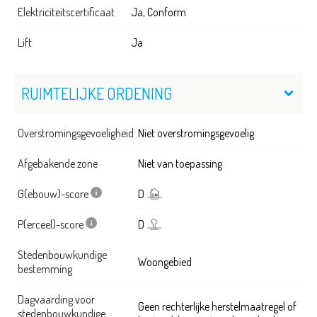
Elektriciteitscertificaat
Ja, Conform
Lift
Ja
RUIMTELIJKE ORDENING
Overstromingsgevoeligheid
Niet overstromingsgevoelig
Afgebakende zone
Niet van toepassing
G(ebouw)-score
D
P(erceel)-score
D
Stedenbouwkundige
Woongebied
bestemming
Dagvaarding voor
Geen rechterlijke herstelmaatregel of
stedenbouwkundige