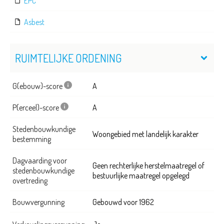
EPC
Asbest
RUIMTELIJKE ORDENING
G(ebouw)-score
A
P(erceel)-score
A
Stedenbouwkundige
Woongebied met landelijk karakter
bestemming
Dagvaarding voor
Geen rechterlijke herstelmaatregel of
stedenbouwkundige
bestuurlijke maatregel opgelegd
overtreding
Bouwvergunning
Gebouwd voor 1962