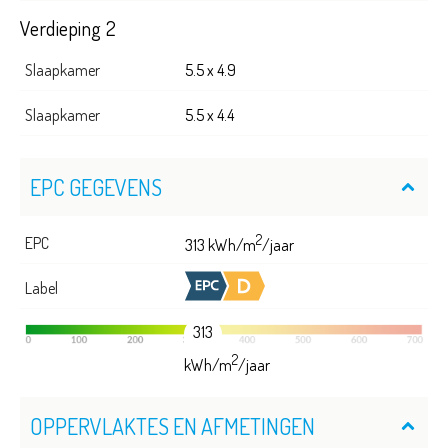
Verdieping 2
Slaapkamer
5.5 x 4.9
Slaapkamer
5.5 x 4.4
EPC GEGEVENS
2
EPC
313 kWh/m
/jaar
Label
313
2
kWh/m
/jaar
OPPERVLAKTES EN AFMETINGEN