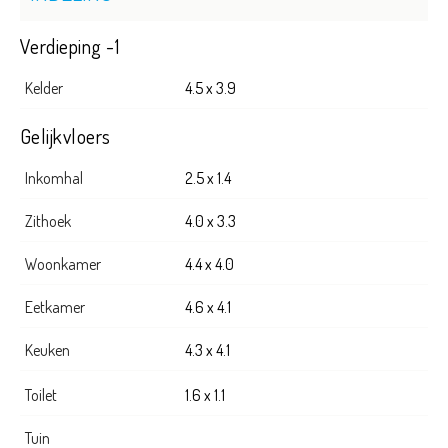
Verdieping -1
Kelder
4.5 x 3.9
Gelijkvloers
Inkomhal
2.5 x 1.4
Zithoek
4.0 x 3.3
Woonkamer
4.4 x 4.0
Eetkamer
4.6 x 4.1
Keuken
4.3 x 4.1
Toilet
1.6 x 1.1
Tuin