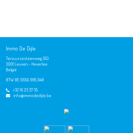
Immo De Dijle
Tervuursesteenweg 353
3001 Leuven - Heverlee
België
BTW BE 0656.985.948
+32 16 23 37 35
info@immodedijle.be