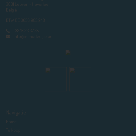
3001 Leuven - Heverlee
België
BTW BE 0656.985.948
+32 16 23 37 35
info@immodedijle.be
Navigatie
Home
Te koop