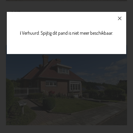
Villa
€ 565.000
Blanden
Meer info
ℹ️ Verhuurd: Spijtig dit pand is niet meer beschikbaar.
3
1
465 m²
140 m²