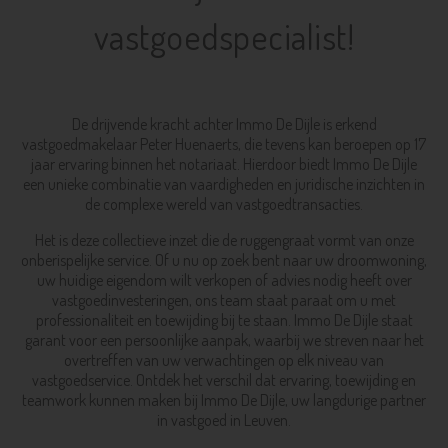
vastgoedspecialist!
De drijvende kracht achter Immo De Dijle is erkend
vastgoedmakelaar Peter Huenaerts, die tevens kan beroepen op 17
jaar ervaring binnen het notariaat. Hierdoor biedt Immo De Dijle
een unieke combinatie van vaardigheden en juridische inzichten in
de complexe wereld van vastgoedtransacties.
Het is deze collectieve inzet die de ruggengraat vormt van onze
onberispelijke service. Of u nu op zoek bent naar uw droomwoning,
uw huidige eigendom wilt verkopen of advies nodig heeft over
vastgoedinvesteringen, ons team staat paraat om u met
professionaliteit en toewijding bij te staan. Immo De Dijle staat
garant voor een persoonlijke aanpak, waarbij we streven naar het
overtreffen van uw verwachtingen op elk niveau van
vastgoedservice. Ontdek het verschil dat ervaring, toewijding en
teamwork kunnen maken bij Immo De Dijle, uw langdurige partner
in vastgoed in Leuven.