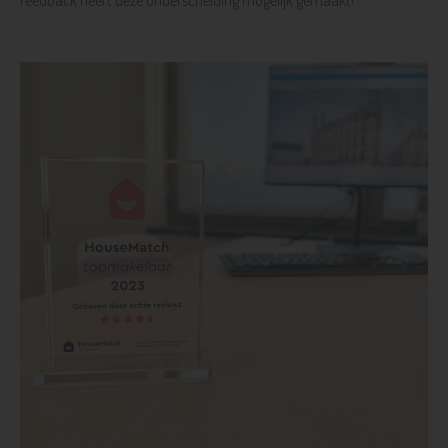
feedback heeft deze onderscheiding mogelijk gemaakt!