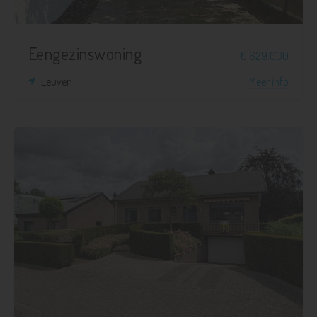
Eengezinswoning
€ 629.000
Leuven
Meer info
3
1
1.164 m²
268 m²