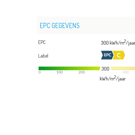
EPC GEGEVENS
2
EPC
300 kWh/m
/jaa
Label
300
2
kWh/m
/jaar