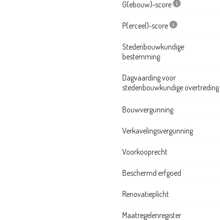
G(ebouw)-score
P(erceel)-score
Stedenbouwkundige
bestemming
Dagvaarding voor
stedenbouwkundige overtreding
Bouwvergunning
Verkavelingsvergunning
Voorkooprecht
Beschermd erfgoed
Renovatieplicht
Maatregelenregister