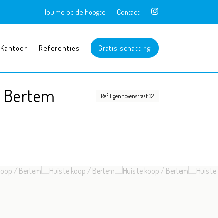
Hou me op de hoogte
Contact
Kantoor
Referenties
Gratis schatting
n Bertem
Ref: Egenhovenstraat 32