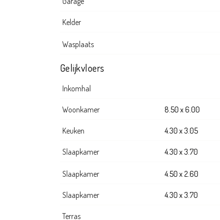
Garage
Kelder
Wasplaats
Gelijkvloers
Inkomhal
Woonkamer
8.50 x 6.00
Keuken
4.30 x 3.05
Slaapkamer
4.30 x 3.70
Slaapkamer
4.50 x 2.60
Slaapkamer
4.30 x 3.70
Terras