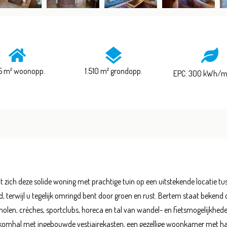
5 m² woonopp.
1.510 m² grondopp.
EPC: 300 kWh/
t zich deze solide woning met prachtige tuin op een uitstekende locatie tus
d, terwijl u tegelijk omringd bent door groen en rust. Bertem staat beken
holen, crèches, sportclubs, horeca en tal van wandel- en fietsmogelijkhed
inkomhal met ingebouwde vestiairekasten, een gezellige woonkamer met ha