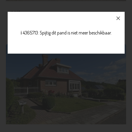
Villa
€ 565.000
Blanden
Meer info
ℹ️ 4365713: Spijtig dit pand is niet meer beschikbaar.
3
1
465 m²
140 m²