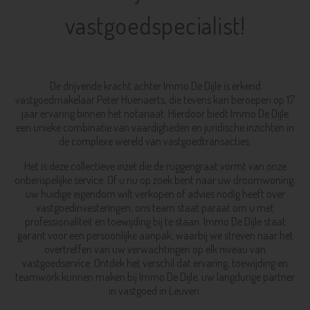
vastgoedspecialist!
De drijvende kracht achter Immo De Dijle is erkend
vastgoedmakelaar Peter Huenaerts, die tevens kan beroepen op 17
jaar ervaring binnen het notariaat. Hierdoor biedt Immo De Dijle
een unieke combinatie van vaardigheden en juridische inzichten in
de complexe wereld van vastgoedtransacties.
Het is deze collectieve inzet die de ruggengraat vormt van onze
onberispelijke service. Of u nu op zoek bent naar uw droomwoning,
uw huidige eigendom wilt verkopen of advies nodig heeft over
vastgoedinvesteringen, ons team staat paraat om u met
professionaliteit en toewijding bij te staan. Immo De Dijle staat
garant voor een persoonlijke aanpak, waarbij we streven naar het
overtreffen van uw verwachtingen op elk niveau van
vastgoedservice. Ontdek het verschil dat ervaring, toewijding en
teamwork kunnen maken bij Immo De Dijle, uw langdurige partner
in vastgoed in Leuven.