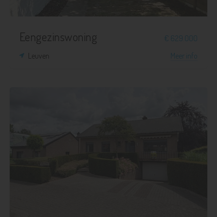
Eengezinswoning
€ 629.000
Leuven
Meer info
3
1
1.164 m²
268 m²