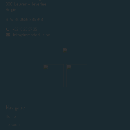
3001 Leuven - Heverlee
België
BTW BE 0656.985.948
+32 16 23 37 35
info@immodedijle.be
Navigatie
Home
Te koop