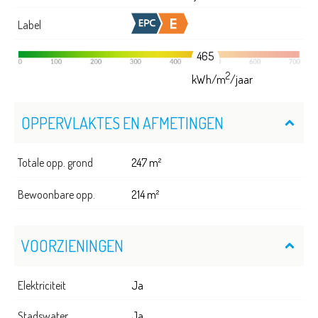
Label
465
2
kWh/m
/jaar
OPPERVLAKTES EN AFMETINGEN
Totale opp. grond
247 m²
Bewoonbare opp.
214 m²
VOORZIENINGEN
Elektriciteit
Ja
Stadswater
Ja