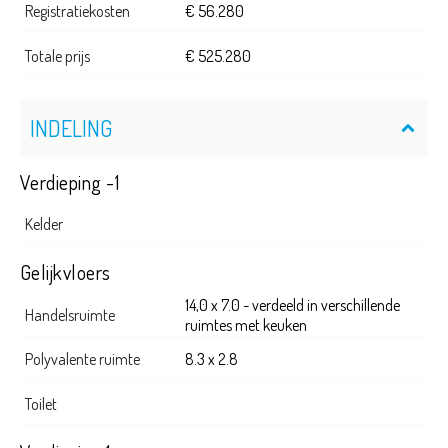
Registratiekosten
€ 56.280
Totale prijs
€ 525.280
INDELING
Verdieping -1
Kelder
Gelijkvloers
14,0 x 7.0 - verdeeld in verschillende
Handelsruimte
ruimtes met keuken
Polyvalente ruimte
8.3 x 2.8
Toilet