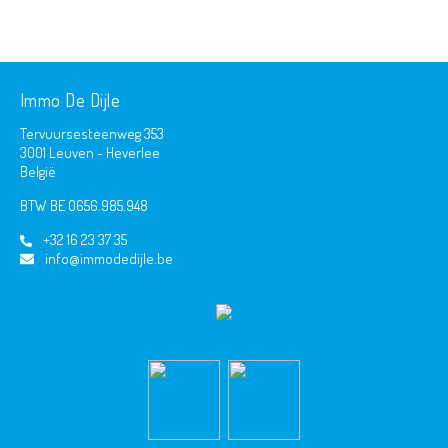
Immo De Dijle
Tervuursesteenweg 353
3001 Leuven - Heverlee
België
BTW BE 0656.985.948
+32 16 23 37 35
info@immodedijle.be