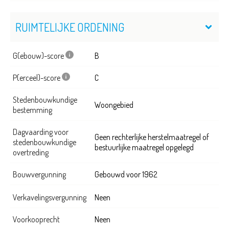
RUIMTELIJKE ORDENING
G(ebouw)-score
B
P(erceel)-score
C
Stedenbouwkundige
Woongebied
bestemming
Dagvaarding voor
Geen rechterlijke herstelmaatregel of
stedenbouwkundige
bestuurlijke maatregel opgelegd
overtreding
Bouwvergunning
Gebouwd voor 1962
Verkavelingsvergunning
Neen
Voorkooprecht
Neen