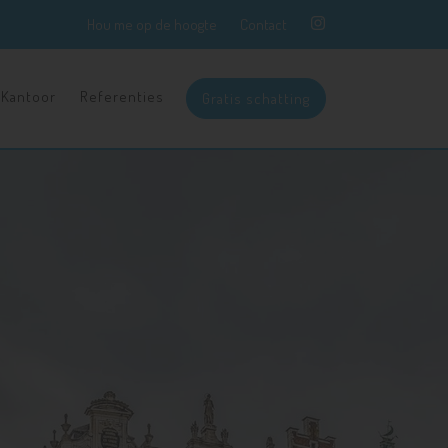
Hou me op de hoogte
Contact
Kantoor
Referenties
Gratis schatting