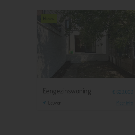
Nieuw
3
1
121 m²
112 m²
Eengezinswoning
€ 629.000
Leuven
Meer info