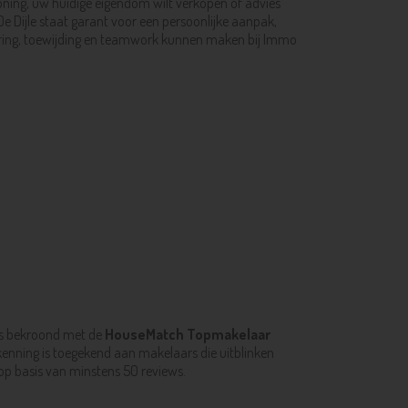
woning, uw huidige eigendom wilt verkopen of advies
e Dijle staat garant voor een persoonlijke aanpak,
varing, toewijding en teamwork kunnen maken bij Immo
 is bekroond met de
HouseMatch Topmakelaar
kenning is toegekend aan makelaars die uitblinken
p basis van minstens 50 reviews.