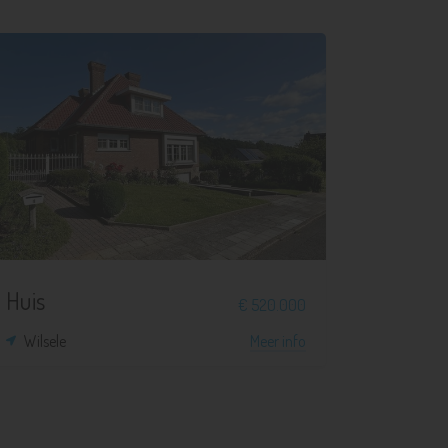
3
1
465 m²
140 m²
Huis
€ 520.000
Wilsele
Meer info