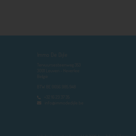
Immo De Dijle
Tervuursesteenweg 353
3001 Leuven - Heverlee
België
BTW BE 0656.985.948
+32 16 23 37 35
info@immodedijle.be
Web development en Copyright © 2026 door
Zabun
/
Zimmo