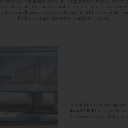
ormt van onze onberispelijke service. Of u nu op zoek bent naar uw droom
staat paraat om u met professionaliteit en toewijding bij te staan. Immo D
achtingen op elk niveau van vastgoedservice. Ontdek het verschil dat er
De Dijle, uw langdurige partner in vastgoed in Leuven.
Fantastisch nieuws! Ons kantoor
Award 2023!
Deze bijzondere er
met een bovengemiddelde score o