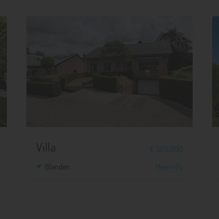
3
1
1.164 m²
268 m²
Villa
€ 565.000
Blanden
Meer info