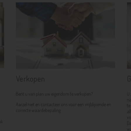
Verkopen
G
Bent u van plan uw eigendom te verkopen?
U 
na
Aarzel niet en contacteer ons voor een vrijblijvende en
te
correcte waardebepaling.
al
vo
ok
Da
wa