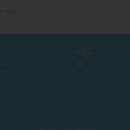
es verder
Volg ons
antoor
ratis schatting
Gebruiksvoorwaarden
|
Privacybeleid