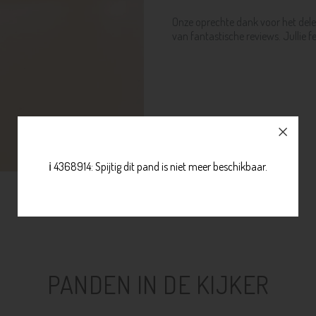
Onze oprechte dank voor het dele
van fantastische reviews. Jullie
ℹ️ 4368914: Spijtig dit pand is niet meer beschikbaar.
PANDEN IN DE KIJKER