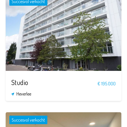
Succesvol verkocht
34
1
m²
Studio
€ 195.000
Heverlee
Succesvol verkocht