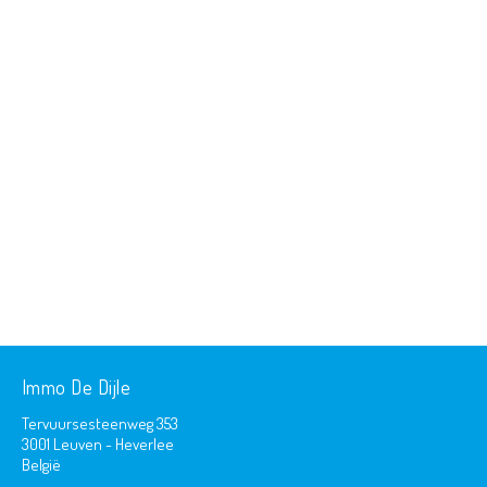
Immo De Dijle
Tervuursesteenweg 353
3001 Leuven - Heverlee
België