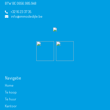
BTW BE 0656.985.948
+32 16 23 37 35
info@immodedijle.be
Navigatie
Home
Te koop
Te huur
Kantoor