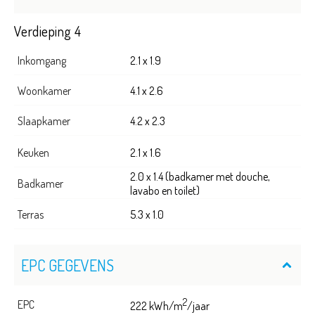
Verdieping 4
Inkomgang
2.1 x 1.9
Woonkamer
4.1 x 2.6
Slaapkamer
4.2 x 2.3
Keuken
2.1 x 1.6
2.0 x 1.4 (badkamer met douche,
Badkamer
lavabo en toilet)
Terras
5.3 x 1.0
EPC GEGEVENS
2
EPC
222 kWh/m
/jaar