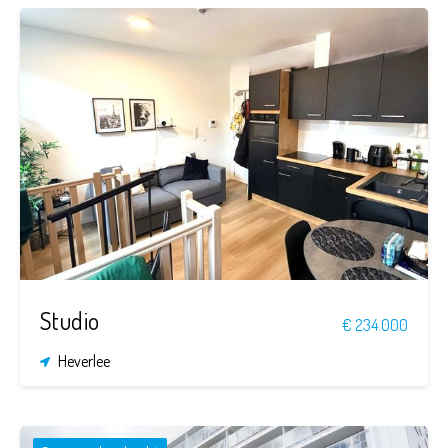
1
1
33 m²
Studio
€ 234.000
Heverlee