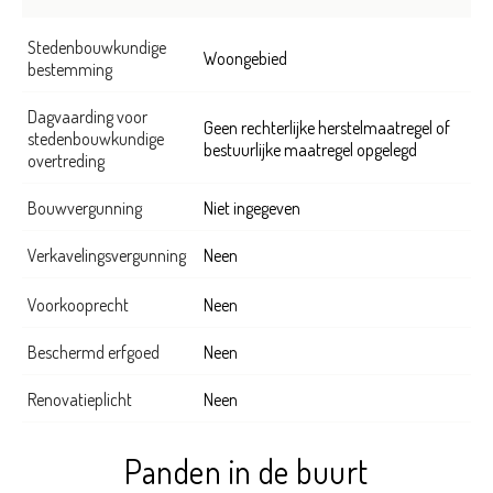
Stedenbouwkundige
Woongebied
bestemming
Dagvaarding voor
Geen rechterlijke herstelmaatregel of
stedenbouwkundige
bestuurlijke maatregel opgelegd
overtreding
Bouwvergunning
Niet ingegeven
Verkavelingsvergunning
Neen
Voorkooprecht
Neen
Beschermd erfgoed
Neen
Renovatieplicht
Neen
Panden in de buurt