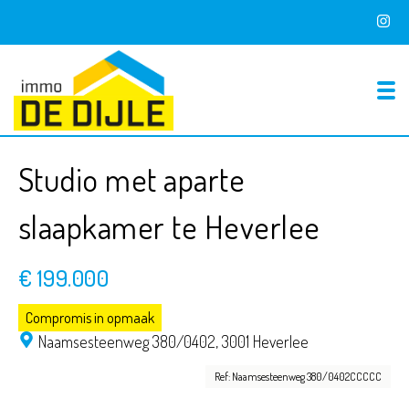
To
Studio met aparte
slaapkamer te Heverlee
€ 199.000
Compromis in opmaak
Naamsesteenweg 380/0402,
3001 Heverlee
Ref: Naamsesteenweg 380/0402CCCCC