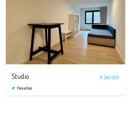
1
28,7 m²
Studio
€ 240.000
Heverlee