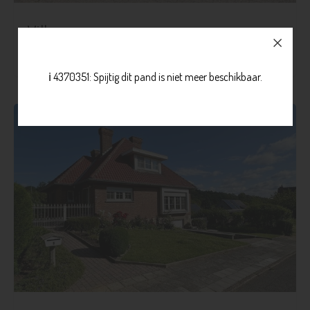
Villa
€ 565.000
Blanden
Meer info
ℹ️ 4370351: Spijtig dit pand is niet meer beschikbaar.
3
1
465 m²
140 m²