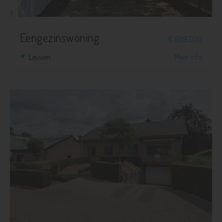
Eengezinswoning
€ 629.000
Leuven
Meer info
3
1
1.164 m²
268 m²