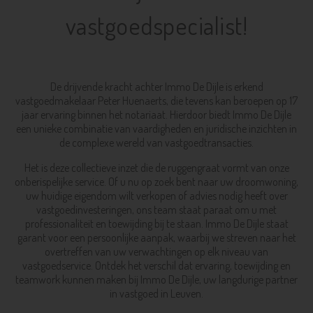
vastgoedspecialist!
De drijvende kracht achter Immo De Dijle is erkend
vastgoedmakelaar Peter Huenaerts, die tevens kan beroepen op 17
jaar ervaring binnen het notariaat. Hierdoor biedt Immo De Dijle
een unieke combinatie van vaardigheden en juridische inzichten in
de complexe wereld van vastgoedtransacties.
Het is deze collectieve inzet die de ruggengraat vormt van onze
onberispelijke service. Of u nu op zoek bent naar uw droomwoning,
uw huidige eigendom wilt verkopen of advies nodig heeft over
vastgoedinvesteringen, ons team staat paraat om u met
professionaliteit en toewijding bij te staan. Immo De Dijle staat
garant voor een persoonlijke aanpak, waarbij we streven naar het
overtreffen van uw verwachtingen op elk niveau van
vastgoedservice. Ontdek het verschil dat ervaring, toewijding en
teamwork kunnen maken bij Immo De Dijle, uw langdurige partner
in vastgoed in Leuven.