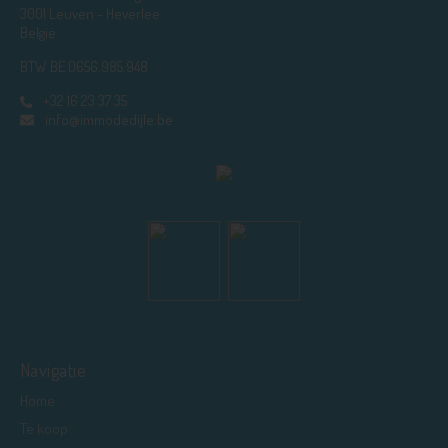
3001 Leuven - Heverlee
België
BTW BE 0656.985.948
+32 16 23 37 35
info@immodedijle.be
Navigatie
Home
Te koop