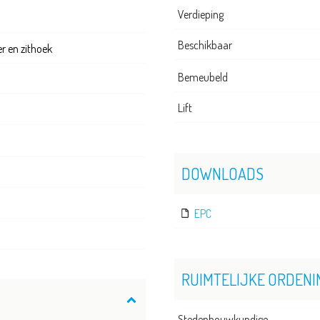
Verdieping
Beschikbaar
 en zithoek
Bemeubeld
Lift
DOWNLOADS
EPC
RUIMTELIJKE ORDENI
Stedenbouwkundige