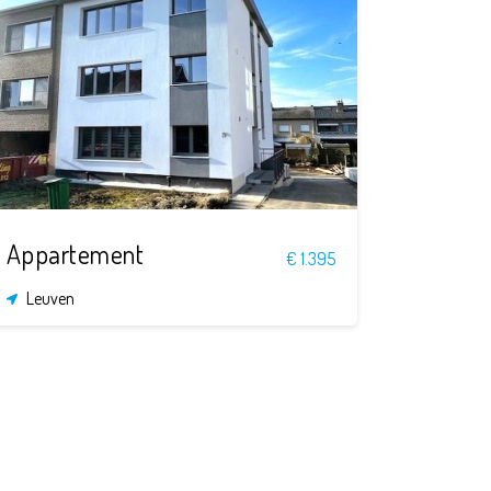
2
1
85 m²
Appartement
€ 1.395
Leuven