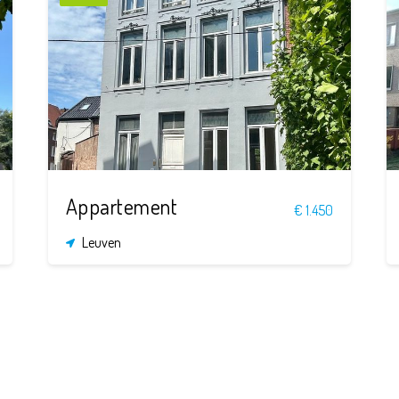
3
1
153 m²
Appartement
€ 1.450
Leuven