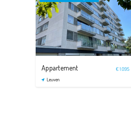
2
1
86 m²
Appartement
€ 1.095
Leuven