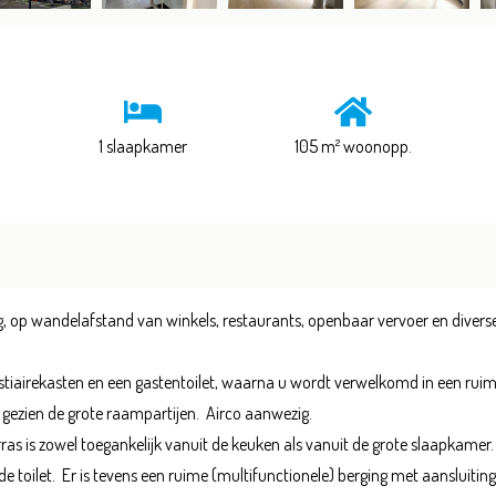
1 slaapkamer
105 m² woonopp.
ing, op wandelafstand van winkels, restaurants, openbaar vervoer en diver
iairekasten en een gastentoilet, waarna u wordt verwelkomd in een ruime
 gezien de grote raampartijen. Airco aanwezig.
ras is zowel toegankelijk vanuit de keuken als vanuit de grote slaapkamer.
 toilet. Er is tevens een ruime (multifunctionele) berging met aansluiti