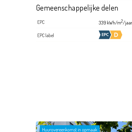
Gemeenschappelijke delen
2
EPC
339 kWh/m
/jaa
EPC label
Huurovereenkomst in opmaak