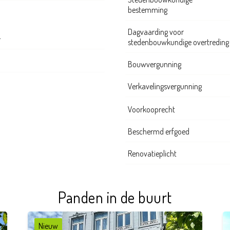
bestemming
Dagvaarding voor
r
stedenbouwkundige overtreding
Bouwvergunning
Verkavelingsvergunning
Voorkooprecht
Beschermd erfgoed
Renovatieplicht
Panden in de buurt
Nieuw