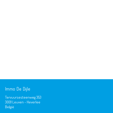
Immo De Dijle
Tervuursesteenweg 353
3001 Leuven - Heverlee
België