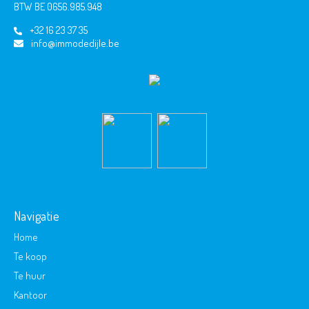
BTW BE 0656.985.948
+32 16 23 37 35
info@immodedijle.be
Navigatie
Home
Te koop
Te huur
Kantoor