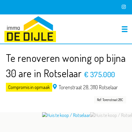
To
Te renoveren woning op bijna
30 are in Rotselaar
€ 375.000
Torenstraat 28,
3110 Rotselaar
Compromis in opmaak
Ref: Torenstraat 28C