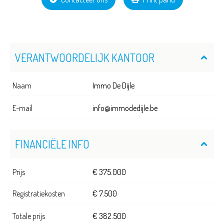
VERANTWOORDELIJK KANTOOR
Naam
Immo De Dijle
E-mail
info@immodedijle.be
FINANCIËLE INFO
Prijs
€ 375.000
Registratiekosten
€ 7.500
Totale prijs
€ 382.500