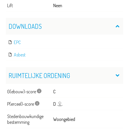
Lift
Neen
DOWNLOADS
EPC
Asbest
RUIMTELIJKE ORDENING
G(ebouw)-score
C
P(erceel)-score
D
Stedenbouwkundige
Woongebied
bestemming