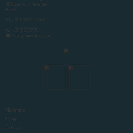
3001 Leuven - Heverlee
België
BTW BE 0656.985.948
+32 16 23 37 35
info@immodedijle.be
Navigatie
Home
Te koop