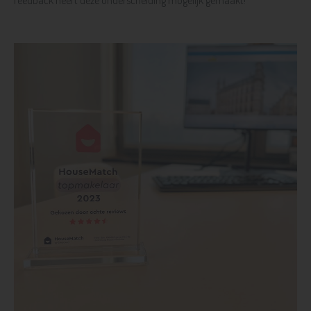
feedback heeft deze onderscheiding mogelijk gemaakt!