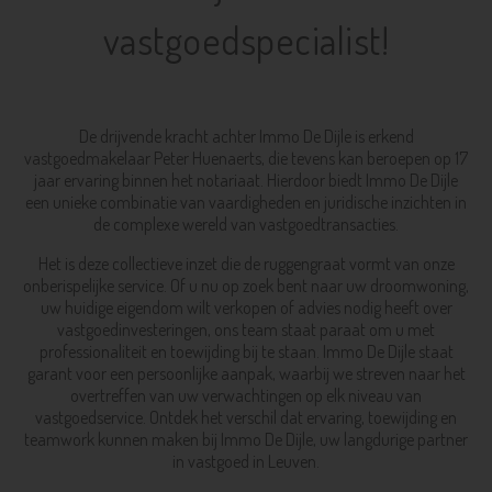
vastgoedspecialist!
De drijvende kracht achter Immo De Dijle is erkend
vastgoedmakelaar Peter Huenaerts, die tevens kan beroepen op 17
jaar ervaring binnen het notariaat. Hierdoor biedt Immo De Dijle
een unieke combinatie van vaardigheden en juridische inzichten in
de complexe wereld van vastgoedtransacties.
Het is deze collectieve inzet die de ruggengraat vormt van onze
onberispelijke service. Of u nu op zoek bent naar uw droomwoning,
uw huidige eigendom wilt verkopen of advies nodig heeft over
vastgoedinvesteringen, ons team staat paraat om u met
professionaliteit en toewijding bij te staan. Immo De Dijle staat
garant voor een persoonlijke aanpak, waarbij we streven naar het
overtreffen van uw verwachtingen op elk niveau van
vastgoedservice. Ontdek het verschil dat ervaring, toewijding en
teamwork kunnen maken bij Immo De Dijle, uw langdurige partner
in vastgoed in Leuven.