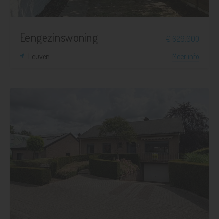
Eengezinswoning
€ 629.000
Leuven
Meer info
3
1
1.164 m²
268 m²