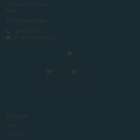
3001 Leuven - Heverlee
België
BTW BE 0656.985.948
+32 16 23 37 35
info@immodedijle.be
Navigatie
Home
Te koop