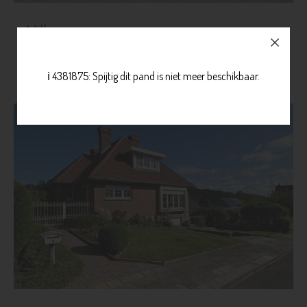
Villa
€ 565.000
Blanden
Meer info
ℹ️ 4381875: Spijtig dit pand is niet meer beschikbaar.
3
1
465 m²
140 m²