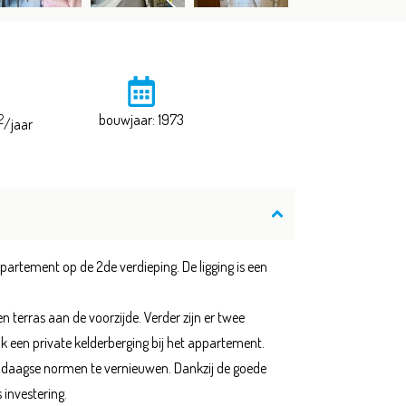
2
bouwjaar: 1973
/jaar
partement op de 2de verdieping. De ligging is een
erras aan de voorzijde. Verder zijn er twee
k een private kelderberging bij het appartement.
dendaagse normen te vernieuwen. Dankzij de goede
 investering.