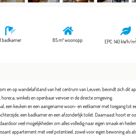
1 badkamer
85 m² woonopp.
EPC: 140 kWh/m
tkom en op wandelafstand van het centrum van Leuven, bevindt zich dit ap
, horeca, winkels en openbaar vervoer in de directe omgeving.
l, een keuken en een aangename woon- en eetkamer met toegang tot een t
hterzijde, een badkamer en een afzonderlijk toilet. Daarnaast hoort er oo
et daardoor veel mogelijkheden om alles volledig naar eigen smaak en he
eressant appartement met veel potentieel, zowel voor eigen bewoning als als