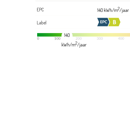
2
EPC
140 kWh/m
/jaar
Label
140
2
kWh/m
/jaar