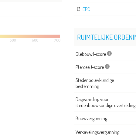
EPC
RUIMTELIJKE ORDENI
G(ebouw)-score
P(erceel)-score
Stedenbouwkundige
bestemming
Dagvaarding voor
stedenbouwkundige overtreding
Bouwvergunning
Verkavelingsvergunning