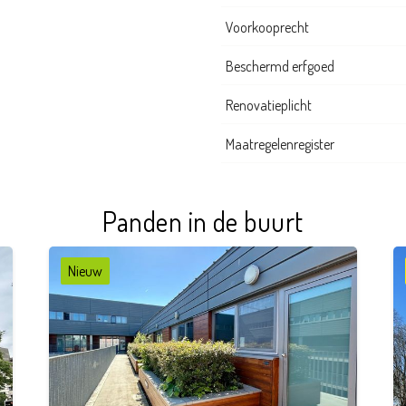
Voorkooprecht
Beschermd erfgoed
Renovatieplicht
Maatregelenregister
Panden in de buurt
Nieuw
2
1
83 m²