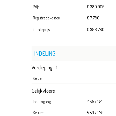
Prijs
€ 389.000
Registratiekosten
€ 7.780
Totale prijs
€ 396.780
INDELING
Verdieping -1
Kelder
Gelijkvloers
Inkomgang
2.85 x 1.51
Keuken
5.50 x 1.79