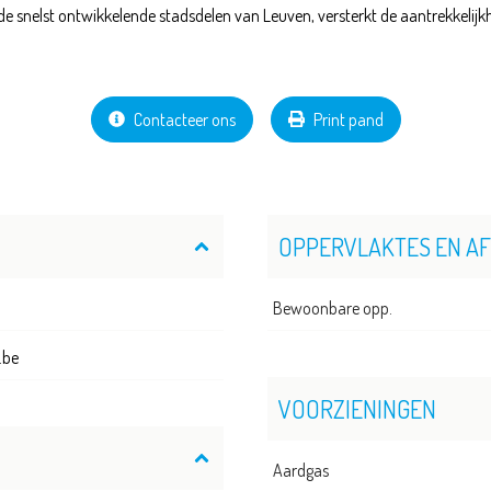
e snelst ontwikkelende stadsdelen van Leuven, versterkt de aantrekkelijkh
Contacteer ons
Print pand
OPPERVLAKTES EN A
Bewoonbare opp.
.be
VOORZIENINGEN
Aardgas