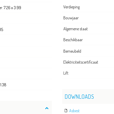
Verdieping
: 7.26 x 3.99
Bouwjaar
Algemene staat
.35
Beschikbaar
Bemeubeld
Elektriciteitscertificaat
Lift
 1.38
DOWNLOADS
Asbest