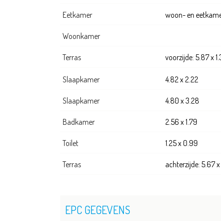
Eetkamer
woon- en eetkamer
Woonkamer
Terras
voorzijde: 5.87 x 1
Slaapkamer
4.82 x 2.22
Slaapkamer
4.80 x 3.28
Badkamer
2.56 x 1.79
Toilet
1.25 x 0.99
Terras
achterzijde: 5.67 x
EPC GEGEVENS