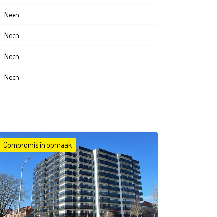
Neen
Neen
Neen
Neen
Compromis in opmaak
1
1
62 m²