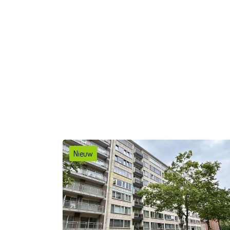
Nieuw
2
1
89 m²