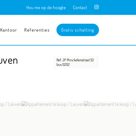
Hou me op de hoogte
Contact
Kantoor
Referenties
Gratis schatting
euven
Ref: JP. Minckelersstraat 53
bus 0202