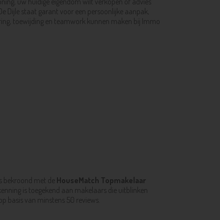
woning, uw huidige eigendom wilt verkopen of advies
e Dijle staat garant voor een persoonlijke aanpak,
varing, toewijding en teamwork kunnen maken bij Immo
 is bekroond met de
HouseMatch Topmakelaar
kenning is toegekend aan makelaars die uitblinken
p basis van minstens 50 reviews.