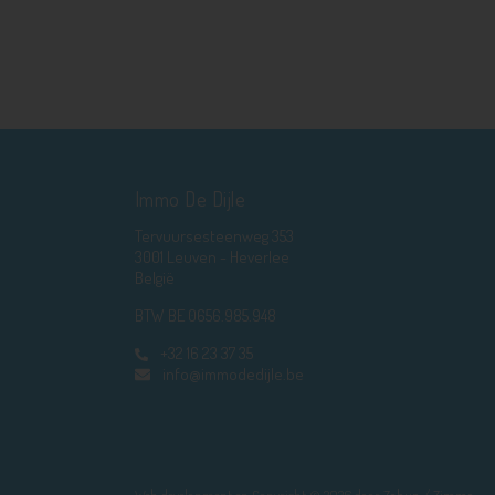
Immo De Dijle
Tervuursesteenweg 353
3001 Leuven - Heverlee
België
BTW BE 0656.985.948
+32 16 23 37 35
info@immodedijle.be
Web development en Copyright © 2026 door
Zabun
/
Zimmo