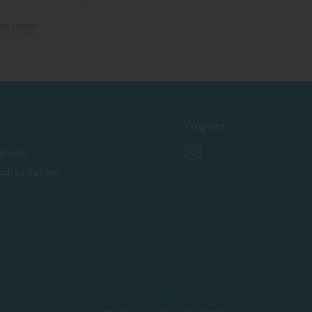
es verder
Volg ons
antoor
ratis schatting
Gebruiksvoorwaarden
|
Privacybeleid