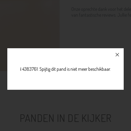
Onze oprechte dank voor het dele
van fantastische reviews. Jullie
ℹ️ 4383761: Spijtig dit pand is niet meer beschikbaar.
PANDEN IN DE KIJKER