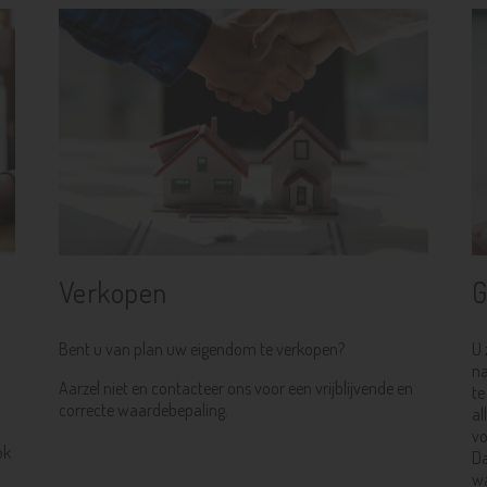
Verkopen
G
Bent u van plan uw eigendom te verkopen?
U 
na
Aarzel niet en contacteer ons voor een vrijblijvende en
te
correcte waardebepaling.
al
vo
ok
Da
wa