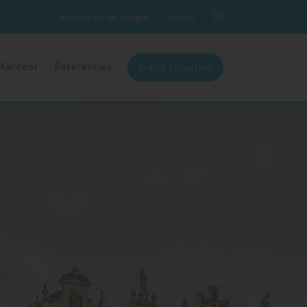
Hou me op de hoogte
Contact
Kantoor
Referenties
Gratis schatting