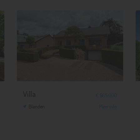
3
1
1.164 m²
268 m²
Villa
€ 565.000
Blanden
Meer info