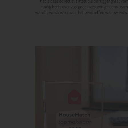
Het is deze collectieve inzet die de ruggengraat v
nodig heeft over vastgoedinvesteringen, ons team 
waarbij we streven naar het overtreffen van uw verw