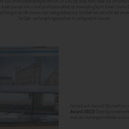
ormt van onze onberispelijke service. Of u nu op zoek bent naar uw droom
staat paraat om u met professionaliteit en toewijding bij te staan. Immo D
achtingen op elk niveau van vastgoedservice. Ontdek het verschil dat er
De Dijle, uw langdurige partner in vastgoed in Leuven.
Fantastisch nieuws! Ons kantoor
Award 2023!
Deze bijzondere er
met een bovengemiddelde score o