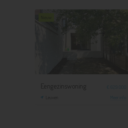
Nieuw
3
1
121 m²
112 m²
Eengezinswoning
€ 629.000
Leuven
Meer info