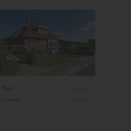
3
1
465 m²
140 m²
Huis
€ 520.000
Wilsele
Meer info