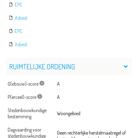
EPC
Asbest
EPC
Asbest
RUIMTELIJKE ORDENING
G(ebouw)-score
A
P(erceel)-score
A
Stedenbouwkundige
Woongebied
bestemming
Dagvaarding voor
Geen rechterlijke herstelmaatregel of
stedenbouwkundige