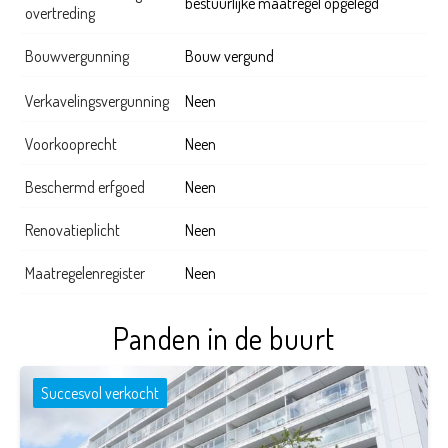
bestuurlijke maatregel opgelegd
overtreding
Bouwvergunning
Bouw vergund
Verkavelingsvergunning
Neen
Voorkooprecht
Neen
Beschermd erfgoed
Neen
Renovatieplicht
Neen
Maatregelenregister
Neen
Panden in de buurt
Succesvol verkocht