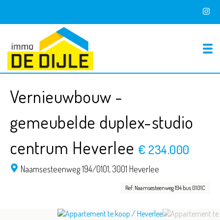
To
Vernieuwbouw -
gemeubelde duplex-studio
centrum Heverlee
€ 234.000
Naamsesteenweg 194/0101,
3001 Heverlee
Ref: Naamsesteenweg 194 bus 0101C