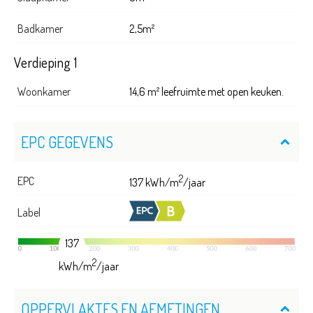
Badkamer
2,5m²
Verdieping 1
Woonkamer
14,6 m² leefruimte met open keuken.
EPC GEGEVENS
2
EPC
137 kWh/m
/jaar
Label
137
2
kWh/m
/jaar
OPPERVLAKTES EN AFMETINGEN