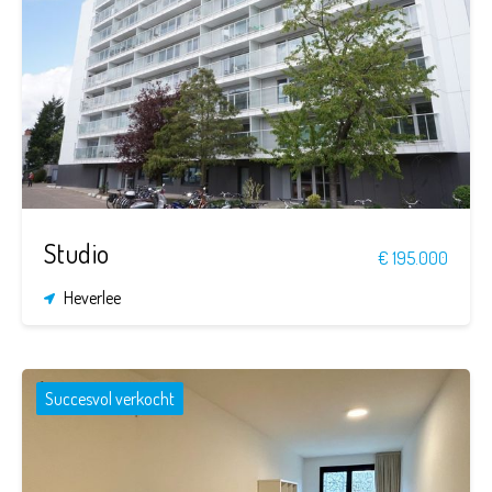
34
1
m²
Studio
€ 195.000
Heverlee
Succesvol verkocht