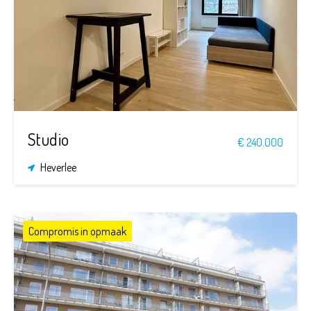
1
28,7 m²
Studio
€ 240.000
Heverlee
Compromis in opmaak
1
1