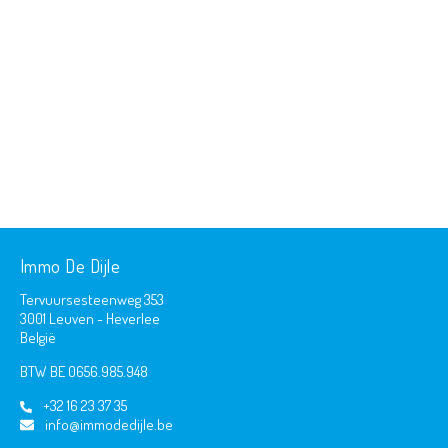
Immo De Dijle
Tervuursesteenweg 353
3001 Leuven - Heverlee
België
BTW BE 0656.985.948
+32 16 23 37 35
info@immodedijle.be