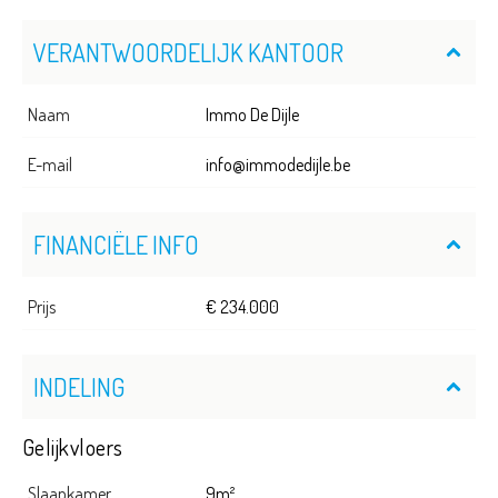
VERANTWOORDELIJK KANTOOR
Naam
Immo De Dijle
E-mail
info@immodedijle.be
FINANCIËLE INFO
Prijs
€ 234.000
INDELING
Gelijkvloers
Slaapkamer
9m²