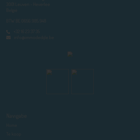
3001 Leuven - Heverlee
België
BTW BE 0656.985.948
+32 16 23 37 35
info@immodedijle.be
Navigatie
Home
Te koop