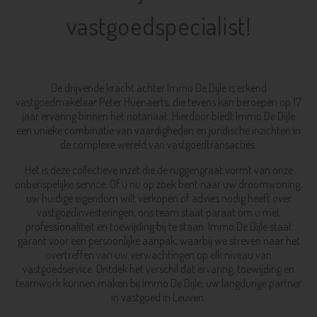
vastgoedspecialist!
De drijvende kracht achter Immo De Dijle is erkend
vastgoedmakelaar Peter Huenaerts, die tevens kan beroepen op 17
jaar ervaring binnen het notariaat. Hierdoor biedt Immo De Dijle
een unieke combinatie van vaardigheden en juridische inzichten in
de complexe wereld van vastgoedtransacties.
Het is deze collectieve inzet die de ruggengraat vormt van onze
onberispelijke service. Of u nu op zoek bent naar uw droomwoning,
uw huidige eigendom wilt verkopen of advies nodig heeft over
vastgoedinvesteringen, ons team staat paraat om u met
professionaliteit en toewijding bij te staan. Immo De Dijle staat
garant voor een persoonlijke aanpak, waarbij we streven naar het
overtreffen van uw verwachtingen op elk niveau van
vastgoedservice. Ontdek het verschil dat ervaring, toewijding en
teamwork kunnen maken bij Immo De Dijle, uw langdurige partner
in vastgoed in Leuven.