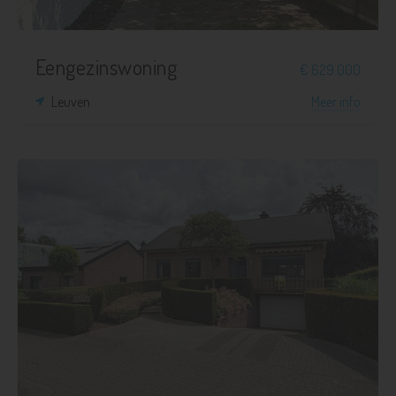
Eengezinswoning
€ 629.000
Leuven
Meer info
3
1
1.164 m²
268 m²