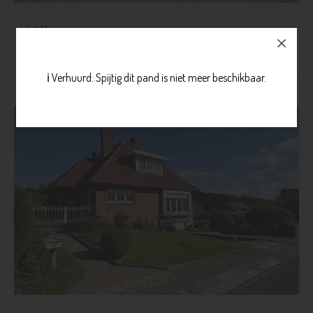
Villa
€ 565.000
Blanden
Meer info
ℹ️ Verhuurd: Spijtig dit pand is niet meer beschikbaar.
3
1
465 m²
140 m²