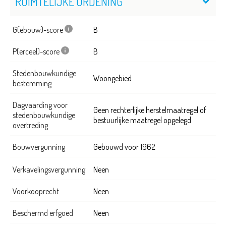
RUIMTELIJKE ORDENING
G(ebouw)-score
B
P(erceel)-score
B
Stedenbouwkundige
Woongebied
bestemming
Dagvaarding voor
Geen rechterlijke herstelmaatregel of
stedenbouwkundige
bestuurlijke maatregel opgelegd
overtreding
Bouwvergunning
Gebouwd voor 1962
Verkavelingsvergunning
Neen
Voorkooprecht
Neen
Beschermd erfgoed
Neen