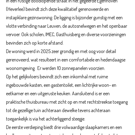
In een rustige doodlopende straat in het gegeerde Egenhoven
(Heverlee) bevindt zich deze kwalitatief gerenoveerde en
instapklare gezinswoning. De ligging is bijzonder gunstig met een
vlotte verbinding naar Leuven, de autosnelwegen en het openbaar
vervoer. Ook scholen, IMEC, Gasthuisberg en diverse voorzieningen
bevinden zich op korte afstand.
De woning werd in 2025 zeer grondig en met oog voor detail
gerenoveerd, wat resulteert in een comfortabele en hedendaagse
woonomgeving. Er werden 10 zonnepanelen voorzien.
Op het gelijkvloers bevindt zich een inkomhal met ruime
ingebouwde kasten, een gastentoilet, een lichtrijke woon- en
eetkamer en een uitgeruste keuken. Aansluitend is er een
praktische thuisbureau met zicht op en met rechtstreekse toegang
tot de gezellige tuin achteraan dewelke tevens achteraan
toegankelijk is via het achterliggend steegje.
De eerste verdieping biedt drie volwaardige slaapkamers en een