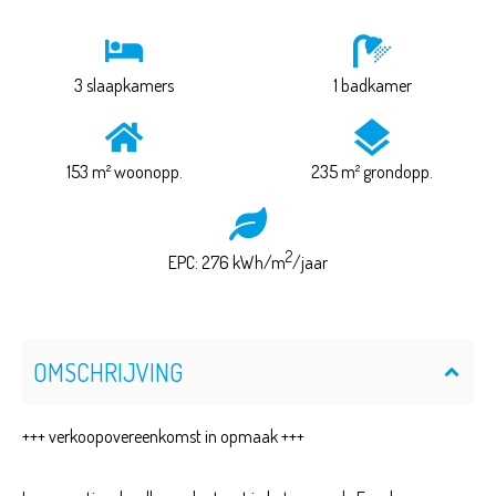
3 slaapkamers
1 badkamer
153 m² woonopp.
235 m² grondopp.
2
EPC: 276 kWh/m
/jaar
OMSCHRIJVING
+++ verkoopovereenkomst in opmaak +++