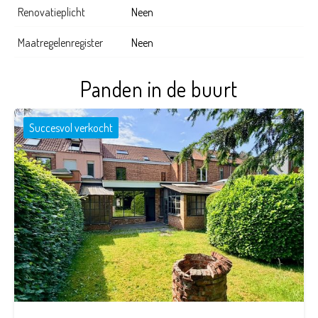
Renovatieplicht
Neen
Maatregelenregister
Neen
Panden in de buurt
Succesvol verkocht
4
1
187 m²
276 m²