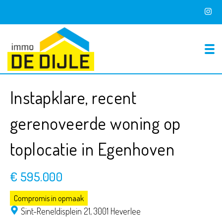
To
Instapklare, recent
gerenoveerde woning op
toplocatie in Egenhoven
€ 595.000
Compromis in opmaak
Sint-Reneldisplein 21,
3001 Heverlee