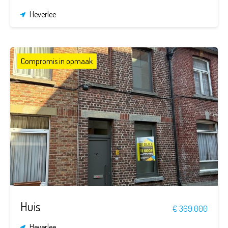
Heverlee
Compromis in opmaak
2
1
103 m²
125 m²
Huis
€ 369.000
Heverlee