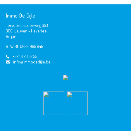
Immo De Dijle
Tervuursesteenweg 353
3001 Leuven - Heverlee
België
BTW BE 0656.985.948
+32 16 23 37 35
info@immodedijle.be