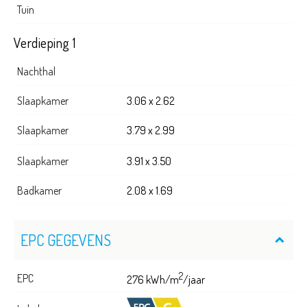
Tuin
Verdieping 1
Nachthal
Slaapkamer
3.06 x 2.62
Slaapkamer
3.79 x 2.99
Slaapkamer
3.91 x 3.50
Badkamer
2.08 x 1.69
EPC GEGEVENS
2
EPC
276 kWh/m
/jaar