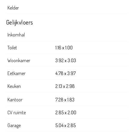
Kelder
Gelijkvloers
Inkomhal
Toilet
1.16 x 1.00
Woonkamer
3.92 x 3.03
Eetkamer
4.78 x 3.97
Keuken
2.13 x 2.98
Kantoor
7.28 x 1.83
CV ruimte
2.85 x 2.00
Garage
5.04 x 2.85