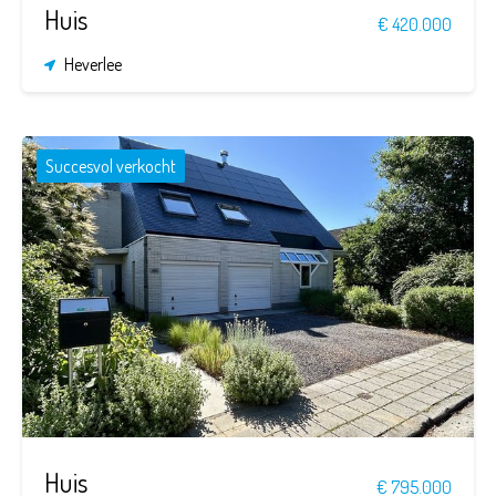
Huis
€ 420.000
Heverlee
Succesvol verkocht
4
1
272 m²
776 m²
Huis
€ 795.000