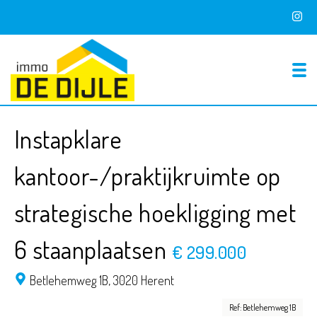
To
Instapklare
kantoor-/praktijkruimte op
strategische hoekligging met
6 staanplaatsen
€ 299.000
Betlehemweg 1B,
3020 Herent
Ref: Betlehemweg 1B