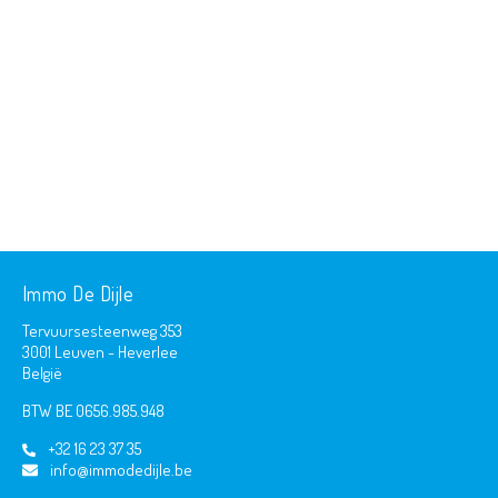
Immo De Dijle
Tervuursesteenweg 353
3001 Leuven - Heverlee
België
BTW BE 0656.985.948
+32 16 23 37 35
info@immodedijle.be