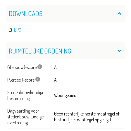
DOWNLOADS
EPC
RUIMTELIJKE ORDENING
G(ebouw)-score
A
P(erceel)-score
A
Stedenbouwkundige
Woongebied
bestemming
Dagvaarding voor
Geen rechterlijke herstelmaatregel of
stedenbouwkundige
bestuurlijke maatregel opgelegd
overtreding