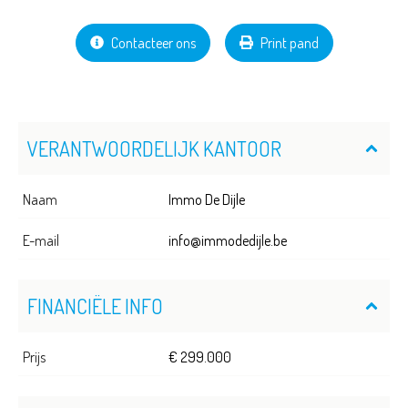
Contacteer ons
Print pand
VERANTWOORDELIJK KANTOOR
Naam
Immo De Dijle
E-mail
info@immodedijle.be
FINANCIËLE INFO
Prijs
€ 299.000