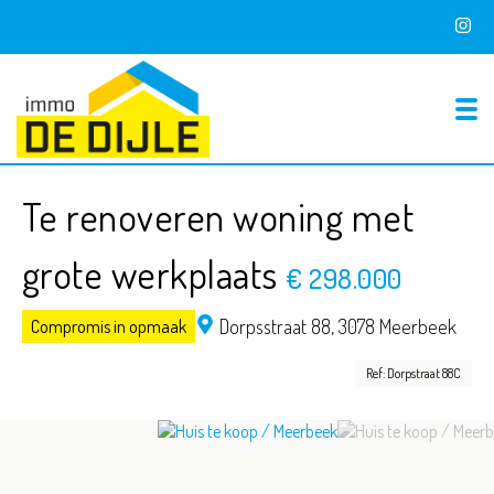
To
Te renoveren woning met
grote werkplaats
€ 298.000
Dorpsstraat 88,
3078 Meerbeek
Compromis in opmaak
Ref: Dorpstraat 88C