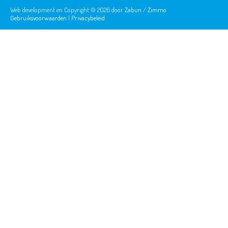
Web development en Copyright © 2026 door
Zabun
/
Zimmo
Gebruiksvoorwaarden
|
Privacybeleid