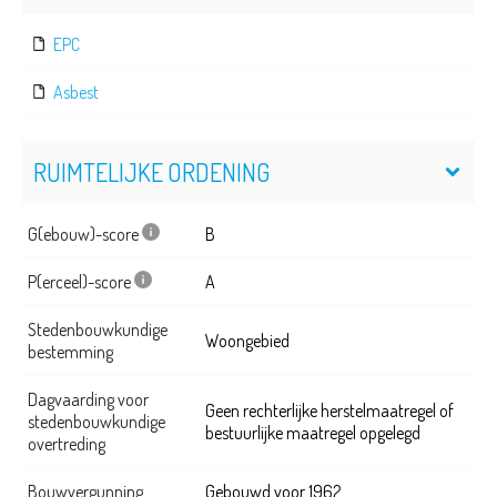
EPC
Asbest
RUIMTELIJKE ORDENING
G(ebouw)-score
B
P(erceel)-score
A
Stedenbouwkundige
Woongebied
bestemming
Dagvaarding voor
Geen rechterlijke herstelmaatregel of
stedenbouwkundige
bestuurlijke maatregel opgelegd
overtreding
Bouwvergunning
Gebouwd voor 1962