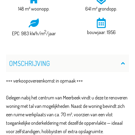
148 m² woonopp.
641 m² grondopp.
2
bouwjaar: 1956
EPC: 983 kWh/m
/jaar
OMSCHRIJVING
+++ verkoopovereenkomst in opmaak +++
Gelegen nabij het centrum van Meerbeek vindt u deze te renoveren
woning met tal van mogelijkheden. Naast de woning bevindt zich
een ruime werkplaats van ca. 70 m², voorzien van een vlot
toegankelijke onderkeldering met dezelfde oppervlakte — ideaal
voor zelfstandigen, hobbyisten of extra opslagruimte.