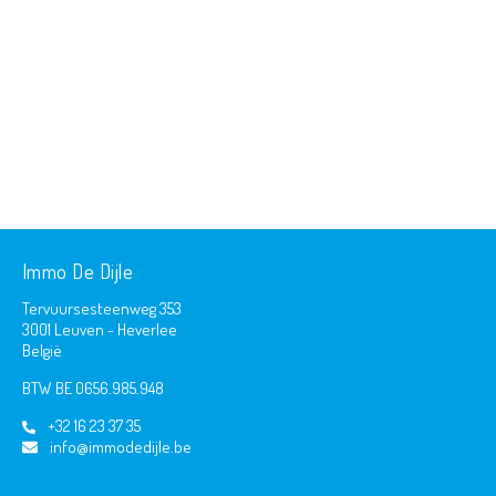
Immo De Dijle
Tervuursesteenweg 353
3001 Leuven - Heverlee
België
BTW BE 0656.985.948
+32 16 23 37 35
info@immodedijle.be